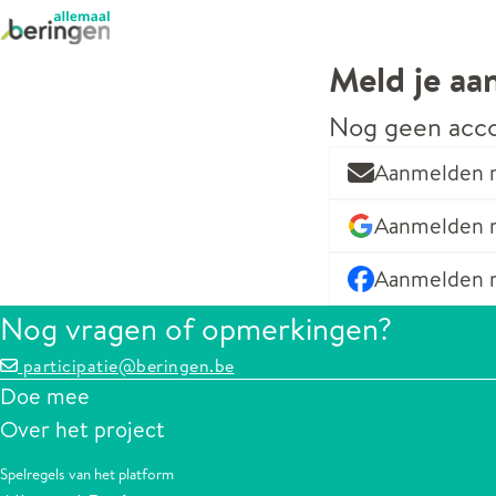
Meld je aa
Nog geen acc
Aanmelden m
Aanmelden 
Aanmelden 
Nog vragen of opmerkingen?
participatie@beringen.be
Doe mee
Over het project
Spelregels van het platform