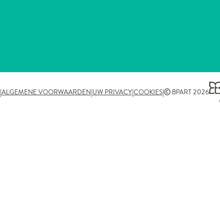
|
|
|
|
ALGEMENE VOORWAARDEN
UW PRIVACY
COOKIES
BPART 2026