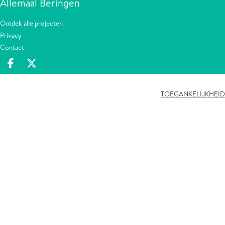
Allemaal Beringen
Ontdek alle projecten
Privacy
Contact
Deel op facebook
Deel op X
TOEGANKELIJKHEID