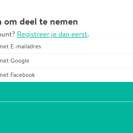
n om deel te nemen
ount?
Registreer je dan eerst
.
et E-mailadres
met Google
met Facebook