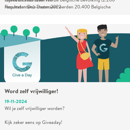
respondenten). Daarnaast werden 20.400 Belgische
Resultaten Doe-meter 2022
vrijwilligers bevraagd over de organisatie waarvoor ze
vrijwilligerswerk doen.
Word zelf vrijwilliger!
19-11-2024
Wil je zelf vrijwilliger worden?
Kijk zeker eens op Giveaday!