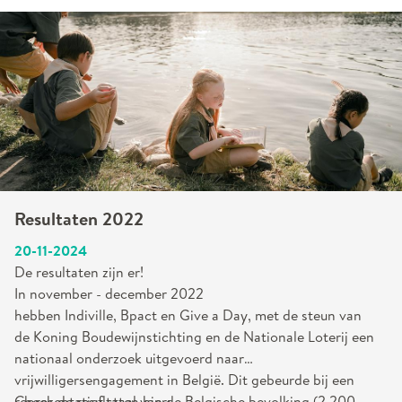
Resultaten 2022
20-11-2024
De resultaten zijn er!
In november - december 2022
hebben Indiville, Bpact en Give a Day, met de steun van
de Koning Boudewijnstichting en de Nationale Loterij een
nationaal onderzoek uitgevoerd naar
vrijwilligersengagement in België. Dit gebeurde bij een
representatief staal van de Belgische bevolking (2.200
Check de resultaten hier: