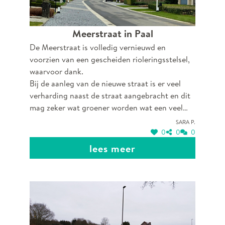
Meerstraat in Paal
De Meerstraat is volledig vernieuwd en
voorzien van een gescheiden rioleringsstelsel,
waarvoor dank.
Bij de aanleg van de nieuwe straat is er veel
verharding naast de straat aangebracht en dit
mag zeker wat groener worden wat een veel
aangenamer klimaat zou geven voor zowel de
Sara P.
bewoners als de vele wandelaars die in het
0
0
0
centrum wonen en hun dagelijkse wandeling
lees meer
maken en voor de wandelaars die naar het
kerkhof gaan.