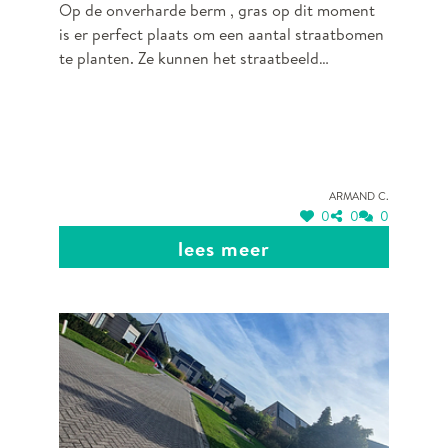
Op de onverharde berm , gras op dit moment
is er perfect plaats om een aantal straatbomen
te planten. Ze kunnen het straatbeeld
verbeteren , het uitzicht van en naar het
rustoord zal er mooier op worden en het
stoort nemand.
Armand C.
0
0
0
lees meer