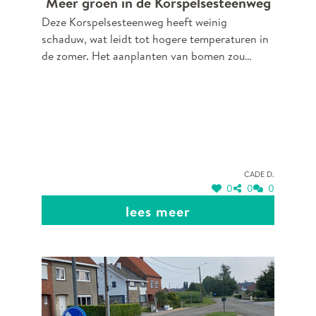
Meer groen in de Korspelsesteenweg
Deze Korspelsesteenweg heeft weinig
schaduw, wat leidt tot hogere temperaturen in
de zomer. Het aanplanten van bomen zou
zorgen voor verkoeling, meer comfort voor
bewoners en voorbijgangers, en bijdragen aan
een aangenamere leefomgeving.
Cade D.
0
0
0
lees meer