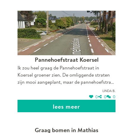
Pannehoefstraat Koersel
Ik zou heel graag de Pannehoefstraat in
Koersel groener zien. De omliggende straten
zijn mooi aangeplant, maar de pannehoefstraat
is helaas (nog) geen mooie uitnodigende
Linda B.
groene straat. Ondanks dat het dé weg is naar
0
0
0
Koersels Kapelleke. Daarom denk ik dat dit de
lees meer
locatie bij uitstek is om een groen karakter te
geven met aanplanting van mooie bomen langs
de weg zodat het een mooie groene route is
Graag bomen in Mathias
naar Koersels Kapelleke en een fijne