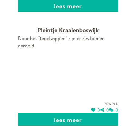
lees meer
Pleintje Kraaienboswijk
Door het "tegelwippen" zijn er zes bomen
gerooid.
Erwin T.
0
0
0
lees meer