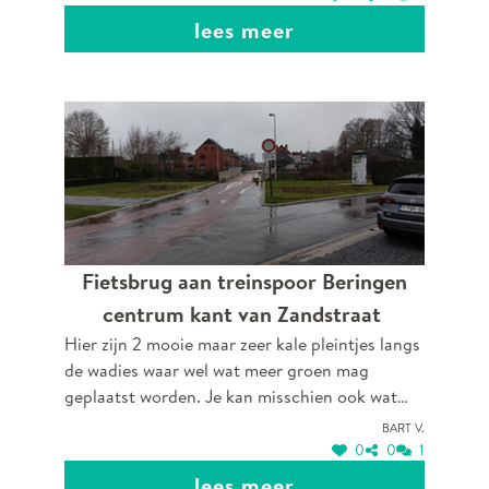
lees meer
Fietsbrug aan treinspoor Beringen
centrum kant van Zandstraat
Hier zijn 2 mooie maar zeer kale pleintjes langs
de wadies waar wel wat meer groen mag
geplaatst worden. Je kan misschien ook wat
aanplantingen doen in de wadies, hier staat
Bart V.
toch nooit water in en is anders toch maar een
0
0
1
triestig zicht.
lees meer