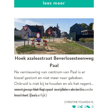
lees meer
Hoek azaleastraat Beverlosesteenweg
Paal
Na vernieuwing van centrum van Paal is er
kiezel gestort en niet meer naar gekeken.
Onkruid is niet bij te houden en als het regent
moet je op het fietspad wandelen door de
een opwaardering voor in rijden van bebouwde
modder( gevaarlijk)
kom van Paal.
Christine yolanda N.
0
0
0