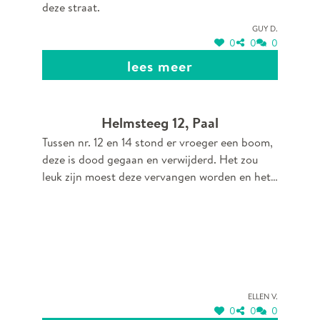
deze straat.
Guy D.
0
0
0
lees meer
Helmsteeg 12, Paal
Tussen nr. 12 en 14 stond er vroeger een boom,
deze is dood gegaan en verwijderd. Het zou
leuk zijn moest deze vervangen worden en het
straatbeeld terug in evenwicht is.
Ellen V.
0
0
0