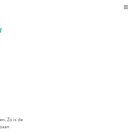
Kli
T
n. Zo is de
 baan