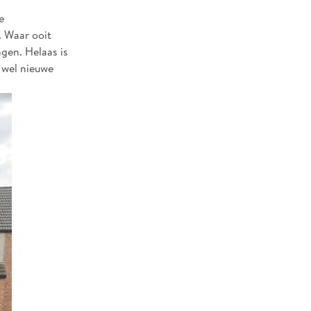
e
. Waar ooit
ngen. Helaas is
 wel nieuwe