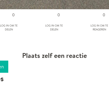
0
0
0
Log in om te
Log in om te
Log in om te
delen
delen
reageren
Plaats zelf een reactie
en
es