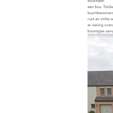
doorheen
een bos. Totd
buurtbewoners
rust en stilte
er weinig over
boompjes aange