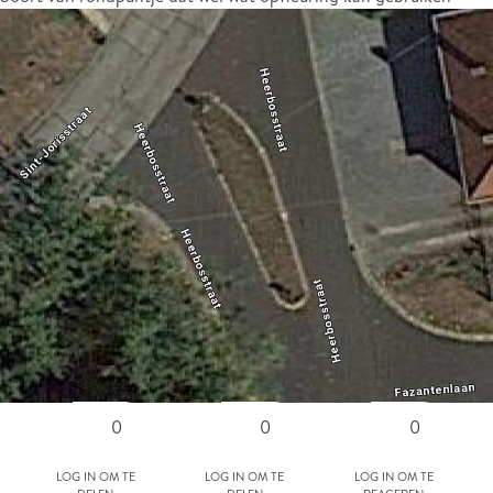
0
0
0
Log in om te
Log in om te
Log in om te
delen
delen
reageren