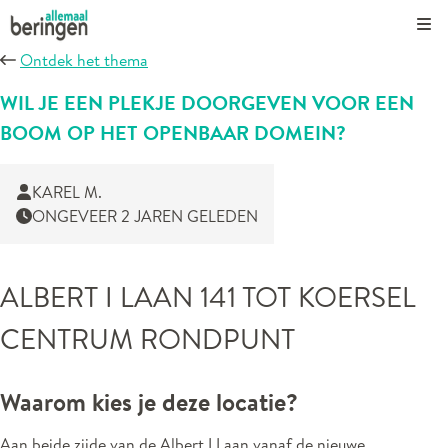
Kli
Ontdek het thema
WIL JE EEN PLEKJE DOORGEVEN VOOR EEN
BOOM OP HET OPENBAAR DOMEIN?
KAREL M.
ONGEVEER 2 JAREN GELEDEN
ALBERT I LAAN 141 TOT KOERSEL
CENTRUM RONDPUNT
Waarom kies je deze locatie?
Aan beide zijde van de Albert I Laan vanaf de nieuwe