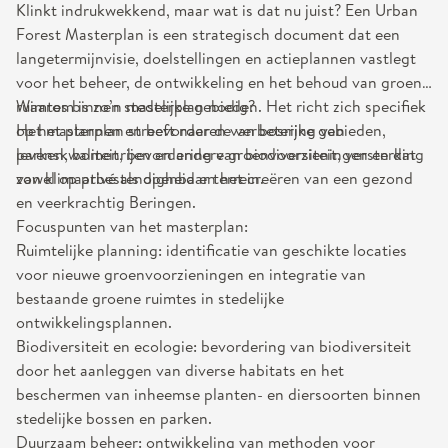
Klinkt indrukwekkend, maar wat is dat nu juist? Een Urban
Forest Masterplan is een strategisch document dat een
langetermijnvisie, doelstellingen en actieplannen vastlegt
voor het beheer, de ontwikkeling en het behoud van groene
ruimtes binnen stedelijke gebieden. Het richt zich specifiek
Waarom is zo’n masterplan nodig?
op het plannen en bevorderen van bosrijke gebieden,
Het masterplan streeft naar de verbetering van
parken, bomenrijen en andere groenvoorzieningen en dat
levenskwaliteit, bevordering van biodiversiteit, versterking
zowel op privé als openbaar terrein.
van klimaatbestendigheid en het creëren van een gezond
en veerkrachtig Beringen.
Focuspunten van het masterplan:
Ruimtelijke planning: identificatie van geschikte locaties
voor nieuwe groenvoorzieningen en integratie van
bestaande groene ruimtes in stedelijke
ontwikkelingsplannen.
Biodiversiteit en ecologie: bevordering van biodiversiteit
door het aanleggen van diverse habitats en het
beschermen van inheemse planten- en diersoorten binnen
stedelijke bossen en parken.
Duurzaam beheer: ontwikkeling van methoden voor