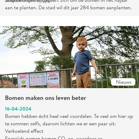
langere doorlooptijd.
Stad Beringen engageert zich om de bomen in het najaar
aan te planten. De stad wil dit jaar 284 bomen aanplanten.
Nieuws
Bomen maken ons leven beter
16-04-2024
Bomen hebben écht heel veel voordelen. Te veel om hier op
te sommen zelfs, daarom lichten we er een paar uit:
Verkoelend effect
Enerzijds nemen bomen CO₂ op, waardoor ze