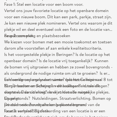
Fase 1: Stel een locatie voor een boom voor.
Vertel ons jouw favoriete locatie op het openbare domein
voor een nieuwe boom. Dit kan een park, parkje, straat zijn.
Je kan een nieuwe plek nomineren. Vertel ons waarom je dit
plekje wil en deel eventueel ook een foto en de locatie van
de gekozen plek.
Fase 2: screening en plaatsbezoeken
We kiezen voor bomen met een mooie toekomst en toetsen
darom alle voorstellen af aan enkele kwaliteitscriteria.
Is het voorgestelde plekje in Beringen? Is de locatie op het
openbaar domein? Is de locatie vrij toegankelijk? Kunnen
de bomen vrij uitgroeien en hebben ze zowel bovengronds -
als ondergrond de nodige ruimte om uit te groeien? Is er
voldoende ondergrondse ruimte? (plantzone minimaal 8 tot
Een werkgroep analyseert samen met het College van
10 m²) bodemverdichting? verhardingen? nutsleidingen?
Burgemeester en Schepenen de haalbaarheid van elk
diepte van de riolering? Is er voldoende ruimte
voorstel. Daaruit vloeit een lijst met alle mogelijke plekjes.
bovengronds? Nutsleidingen. Straatverlichting. Bomen op
Opgelet:
privédomein Zonnepanelen Is de ondergrond van de
De stad onderhoudt alle aangeplante bomen.
locatie verhard? Bij ontharding van een locatie is er een
Fase 3: aanplantingsfase