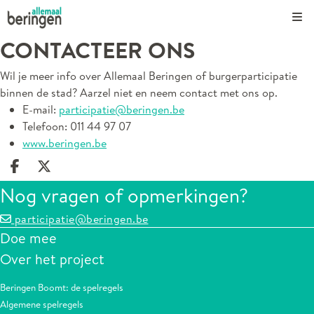
Kli
CONTACTEER ONS
Wil je meer info over Allemaal Beringen of burgerparticipatie
binnen de stad? Aarzel niet en neem contact met ons op.
E-mail:
participatie@beringen.be
Telefoon: 011 44 97 07
www.beringen.be
Deel op facebook
Deel op X
Nog vragen of opmerkingen?
participatie@beringen.be
Doe mee
Over het project
Beringen Boomt: de spelregels
Algemene spelregels