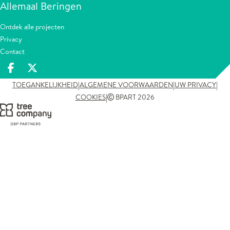
Allemaal Beringen
Ontdek alle projecten
Privacy
Contact
Deel op facebook
Deel op X
|
|
|
TOEGANKELIJKHEID
ALGEMENE VOORWAARDEN
UW PRIVACY
|
COOKIES
BPART 2026