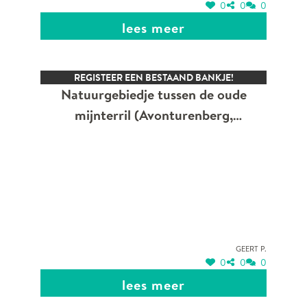
0
0
0
lees meer
REGISTEER EEN BESTAAND BANKJE!
Natuurgebiedje tussen de oude
mijnterril (Avonturenberg,
mountainbikeparcours), de Laan op
Vurten en de Stationsstraat.
Geert P.
0
0
0
lees meer