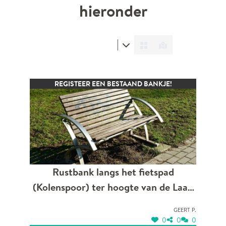
hieronder
REGISTEER EEN BESTAAND BANKJE!
Rustbank langs het fietspad
(Kolenspoor) ter hoogte van de Laan
op Vurten
Geert P.
0
0
0