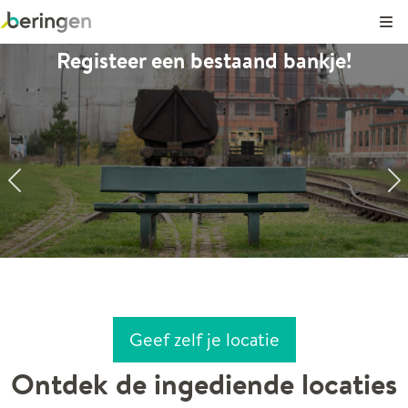
Kli
Registeer een bestaand bankje!
18
0
0
0
Geef zelf je locatie
Ontdek de ingediende locaties