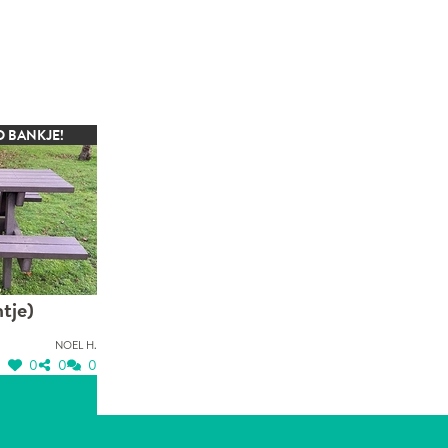
D BANKJE!
ntje)
Noel H.
0
0
0