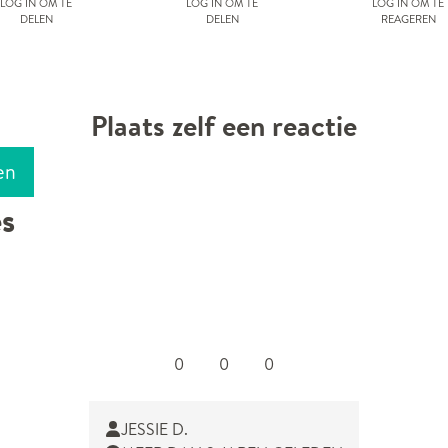
Log in om te
Log in om te
Log in om te
delen
delen
reageren
Plaats zelf een reactie
en
es
0
0
0
JESSIE D.