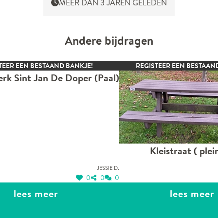
MEER DAN 3 JAREN GELEDEN
Andere bijdragen
TEER EEN BESTAAND BANKJE!
REGISTEER EEN BESTAAN
erk Sint Jan De Doper (Paal)
Kleistraat ( plei
Jessie D.
0
0
0
lees meer
lees meer