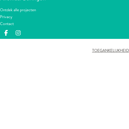
Ontdek alle projecten
Privacy
Contact
Deel op facebook
Deel op Instagram
TOEGANKELIJKHEID