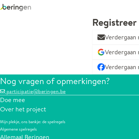
Registreer
Verdergaan 
Verdergaan
Verdergaan 
Nog vragen of opmerkingen?
participatie@beringen.be
Doe mee
Over het project
Mijn plekje, ons bankje: de spelregels
Algemene spelregels
Allemaal Beringen