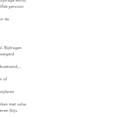
 bijdrage wordt
elfde persoon
or de
al. Bijdragen
eweigerd
, kwetsend,…
n of
wijderen
erken met valse
ven (bijv.