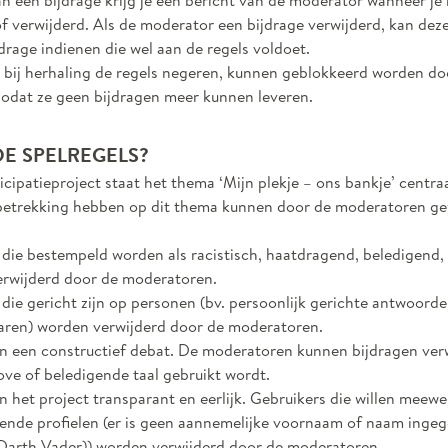
an een bijdrage krijg je een bericht van de moderator wanneer je
f verwijderd. Als de moderator een bijdrage verwijderd, kan dez
drage indienen die wel aan de regels voldoet.
 bij herhaling de regels negeren, kunnen geblokkeerd worden do
odat ze geen bijdragen meer kunnen leveren.
DE SPELREGELS?
ticipatieproject staat het thema ‘Mijn plekje – ons bankje’ centra
betrekking hebben op dit thema kunnen door de moderatoren g
 die bestempeld worden als racistisch, haatdragend, beledigend
rwijderd door de moderatoren.
 die gericht zijn op personen (bv. persoonlijk gerichte antwoorde
ren) worden verwijderd door de moderatoren.
 een constructief debat. De moderatoren kunnen bijdragen ver
ove of beledigende taal gebruikt wordt.
 het project transparant en eerlijk. Gebruikers die willen meew
dende profielen (er is geen aannemelijke voornaam of naam ingege
Darth Vader)) worden verwijderd door de moderatoren.