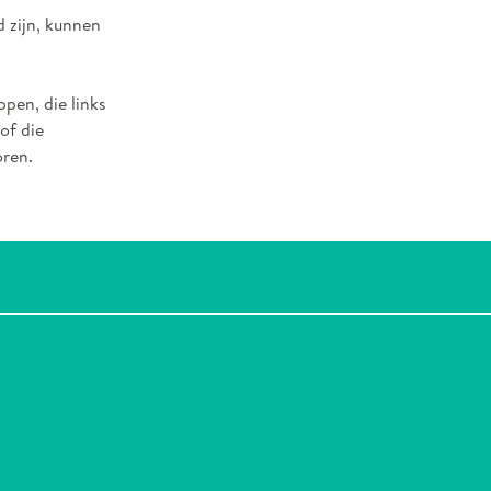
d zijn, kunnen
pen, die links
of die
ren.