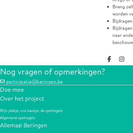
Breng zel
worden ve
Bijdragen
Bijdragen
naar ande
beschouwd
Deel op
Dee
Nog vragen of opmerkingen?
participatie@beringen.be
Doe mee
Over het project
Mijn plekje, ons bankje: de spelregels
Algemene spelregels
Allemaal Beringen