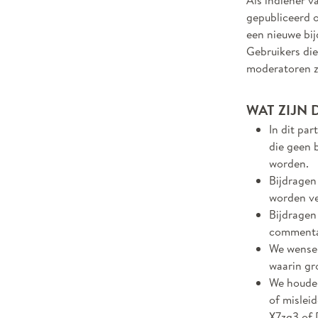
Als indiener v
gepubliceerd o
een nieuwe bij
Gebruikers die
moderatoren z
WAT ZIJN 
In dit par
die geen 
worden.
Bijdragen
worden ve
Bijdragen
commenta
We wensen
waarin gr
We houden
of mislei
X7zg3 of 