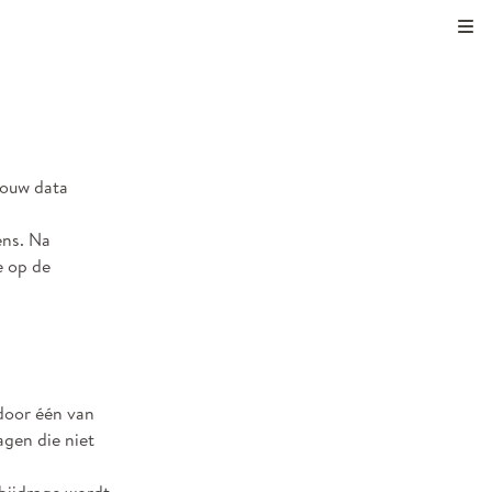
Kli
jouw data
ens. Na
e op de
 door één van
agen die niet