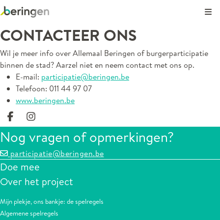
Kli
CONTACTEER ONS
Wil je meer info over Allemaal Beringen of burgerparticipatie
binnen de stad? Aarzel niet en neem contact met ons op.
E-mail:
participatie@beringen.be
Telefoon: 011 44 97 07
www.beringen.be
Deel op facebook
Deel op Instagram
Nog vragen of opmerkingen?
participatie@beringen.be
Doe mee
Over het project
Mijn plekje, ons bankje: de spelregels
Algemene spelregels