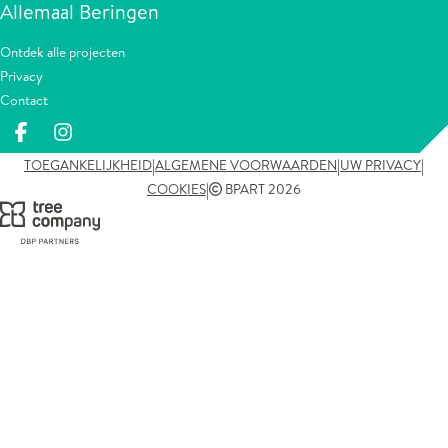
Allemaal Beringen
Ontdek alle projecten
Privacy
Contact
Deel op facebook
Deel op Instagram
|
|
|
TOEGANKELIJKHEID
ALGEMENE VOORWAARDEN
UW PRIVACY
|
COOKIES
BPART 2026