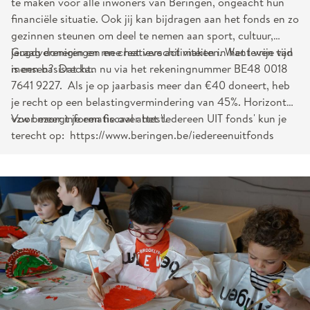
te maken voor alle inwoners van Beringen, ongeacht hun
financiële situatie. Ook jij kan bijdragen aan het fonds en zo
gezinnen steunen om deel te nemen aan sport, cultuur,
jeugdverenigingen en creatieve activiteiten. Want vrije tijd
Graag doneren en mee het verschil maken in het leven van
is een basisrecht.
mensen? Dat kan nu via het rekeningnummer BE48 0018
7641 9227. Als je op jaarbasis meer dan €40 doneert, heb
je recht op een belastingvermindering van 45%. Horizont
vzw bezorgt je een fiscaal attest.
Voor meer informatie over het 'Iedereen UIT fonds' kun je
terecht op: https://www.beringen.be/iedereenuitfonds