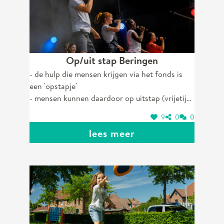
Op/uit stap Beringen
- de hulp die mensen krijgen via het fonds is
een 'opstapje'
- mensen kunnen daardoor op uitstap (vrijetijd
beleven)
9
0
0
- link ook met de UitPas
lees meer