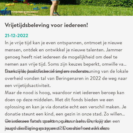
Vrijetijdsbeleving voor iedereen!
21-12-2022
In je vrije tijd kan je even ontspannen, ontmoet je nieuwe
mensen, ontdek en ontwikkel je nieuwe talenten. Jammer
genoeg heeft niet iedereen de mogelijkheid om deel te
nemen aan vrije tijd. Soms zijn keuzes beperkt, omwille van
financiële, praktische of andere redenen.
Dankzij de basisfinanciering en ondersteuning van de lokale
overheid vonden tal van Beringenaren in 2022 de weg naar
een vrijetijdsactiviteit.
Maar de nood is hoog, waardoor niet iedereen beroep kan
doen op deze middelen. Met dit fonds bieden we een
oplossing en kan je via donatie echt een verschil maken. Je
donatie steunt een kind, een gezin in onze stad. Zo willen
we iedereen laten sporten, cultuur beleven, naar de
Ons nieuwe fonds zoekt nog een naam. Denk jij aan een
jeugdvereniging gaan en zich creatief ontwikkelen.
naam die Beringen typeert? Doe dan mee aan deze