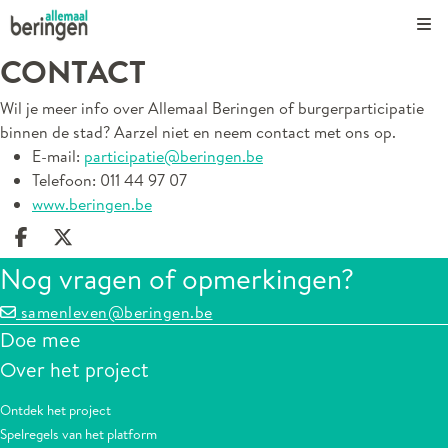
Kli
CONTACT
Wil je meer info over Allemaal Beringen of burgerparticipatie
binnen de stad? Aarzel niet en neem contact met ons op.
E-mail:
participatie@beringen.be
Telefoon: 011 44 97 07
www.beringen.be
Deel op facebook
Deel op X
Nog vragen of opmerkingen?
samenleven@beringen.be
Doe mee
Over het project
Ontdek het project
Spelregels van het platform