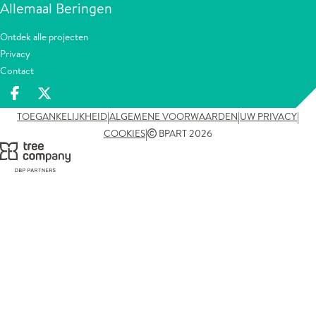
Allemaal Beringen
Ontdek alle projecten
Privacy
Contact
Deel op facebook
Deel op X
|
|
|
TOEGANKELIJKHEID
ALGEMENE VOORWAARDEN
UW PRIVACY
|
COOKIES
BPART 2026