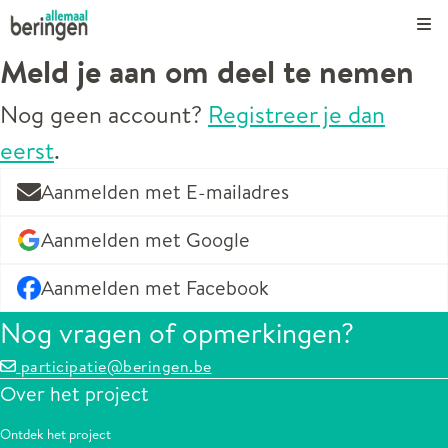
Kli
Meld je aan om deel te nemen
Nog geen account?
Registreer je dan
eerst
.
Aanmelden met E-mailadres
Aanmelden met Google
Aanmelden met Facebook
Nog vragen of opmerkingen?
participatie@beringen.be
Over het project
Ontdek het project