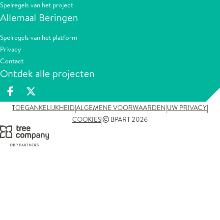
Spelregels van het project
Allemaal Beringen
Spelregels van het platform
Privacy
Contact
Ontdek alle projecten
Deel op facebook
Deel op X
|
|
|
TOEGANKELIJKHEID
ALGEMENE VOORWAARDEN
UW PRIVACY
|
COOKIES
BPART 2026