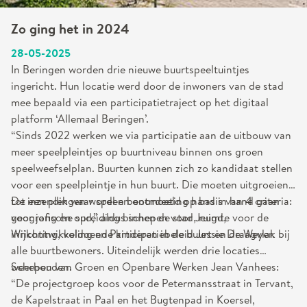
Zo ging het in 2024
28-05-2025
In Beringen worden drie nieuwe buurtspeeltuintjes
ingericht. Hun locatie werd door de inwoners van de stad
mee bepaald via een participatietraject op het digitaal
platform ‘Allemaal Beringen’.
“Sinds 2022 werken we via participatie aan de uitbouw van
meer speelpleintjes op buurtniveau binnen ons groen
speelweefselplan. Buurten kunnen zich zo kandidaat stellen
voor een speelpleintje in hun buurt. Die moeten uitgroeien
tot een plek waar spel en ontmoeting hand in hand gaan
De inzendingen worden beoordeeld op basis van 4 criteria:
voor jong en oud,” aldus schepen voor Jeugd,
geografische spreiding binnen de stad, ruimte voor de
Wijkontwikkeling en Participatiebeleid Jessie De Weyer.
inrichting, voldoende kinderen in de buurt en draagvlak bij
alle buurtbewoners. Uiteindelijk werden drie locaties
weerhouden.
Schepen van Groen en Openbare Werken Jean Vanhees:
“De projectgroep koos voor de Petermansstraat in Tervant,
de Kapelstraat in Paal en het Bugtenpad in Koersel,