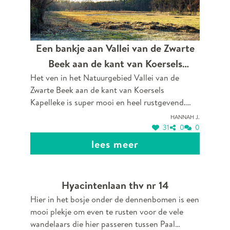
Een bankje aan Vallei van de Zwarte
Beek aan de kant van Koersels
Het ven in het Natuurgebied Vallei van de
Kapelleke
Zwarte Beek aan de kant van Koersels
Kapelleke is super mooi en heel rustgevend.
Mijn man heeft me daar ook ten huwelijk
Hannah J.
gevraagd omdat het bos voor ons zo belangrijk
31
0
0
is. Het is een prachtig stuk natuur van Beringen
lees meer
en we wandelen er elke dag met heel veel
plezier.
Hyacintenlaan thv nr 14
Hier in het bosje onder de dennenbomen is een
mooi plekje om even te rusten voor de vele
wandelaars die hier passeren tussen Paal