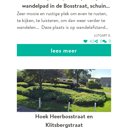
wandelpad in de Bosstraat, schuin
Zeer mooie en rustige plek om even te rusten,
tegenover de Hazerikstraat. Een bank
te kijken, te luisteren, om dan weer verder te
aan een kruispunt van 2
wandelen... Deze plaats is op wandelafstand
wandelpaden.
van Zorghuis Limburg.
Lutgart K.
42
0
0
lees meer
Hoek Heerbosstraat en
Klitsbergstraat