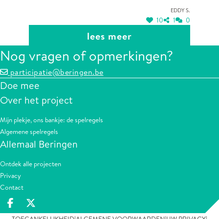
Eddy S.
10
1
0
lees meer
Nog vragen of opmerkingen?
participatie@beringen.be
Doe mee
Over het project
Mijn plekje, ons bankje: de spelregels
Algemene spelregels
Allemaal Beringen
Ontdek alle projecten
Privacy
Contact
Deel op facebook
Deel op X
TOEGANKELIJKHEID
ALGEMENE VOORWAARDEN
UW PRIVACY