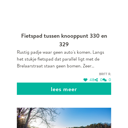
Fietspad tussen knooppunt 330 en
329
Rustig padje waar geen auto's komen. Langs
het stukje fietspad dat parallel ligt met de
Brelaarstraat staan geen bomen. Zeer
aangenaam om van het zonnetje te genieten in
Britt R.
de lente/zomer tijdens het wandelen.
48
0
0
lees meer