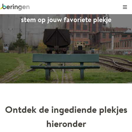
Kli
stem op jouw favoriete plekje
8
173
2
1
Ontdek de ingediende plekjes
hieronder