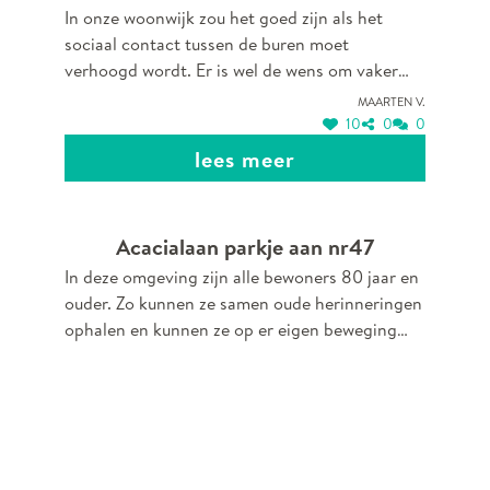
In onze woonwijk zou het goed zijn als het
sociaal contact tussen de buren moet
verhoogd wordt. Er is wel de wens om vaker
contact te hebben, een zitbank zou echt helpen
Maarten V.
omdat er geen ingericht pleintje is in onze wijk.
10
0
0
Omringende buren zijn al langer vragende
lees meer
partij.
Acacialaan parkje aan nr47
In deze omgeving zijn alle bewoners 80 jaar en
ouder. Zo kunnen ze samen oude herinneringen
ophalen en kunnen ze op er eigen beweging
geraken.