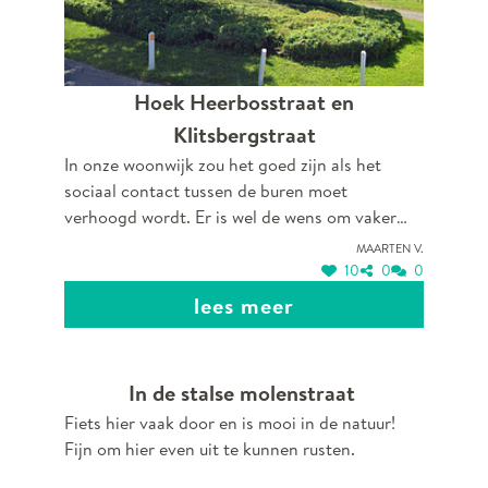
Hoek Heerbosstraat en
Klitsbergstraat
In onze woonwijk zou het goed zijn als het
sociaal contact tussen de buren moet
verhoogd wordt. Er is wel de wens om vaker
contact te hebben, een zitbank zou echt helpen
Maarten V.
omdat er geen ingericht pleintje is in onze wijk.
10
0
0
Omringende buren zijn al langer vragende
lees meer
partij.
In de stalse molenstraat
Fiets hier vaak door en is mooi in de natuur!
Fijn om hier even uit te kunnen rusten.