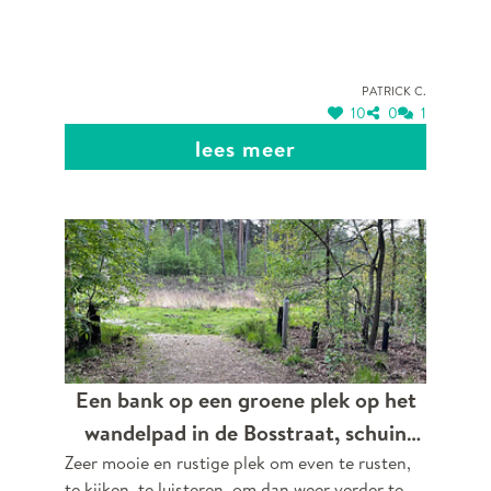
Patrick C.
10
0
1
lees meer
Een bank op een groene plek op het
wandelpad in de Bosstraat, schuin
Zeer mooie en rustige plek om even te rusten,
tegenover de Hazerikstraat. Een bank
te kijken, te luisteren, om dan weer verder te