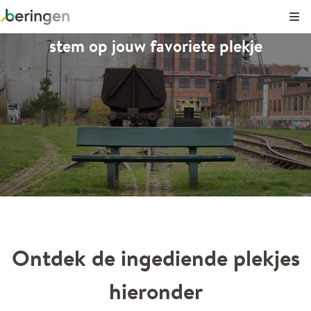
Kli
stem op jouw favoriete plekje
8
173
2
1
Ontdek de ingediende plekjes
hieronder