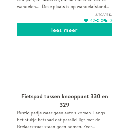
aan een kruispunt van 2
wandelen... Deze plaats is op wandelafstand
wandelpaden.
van Zorghuis Limburg.
Lutgart K.
42
0
0
lees meer
Fietspad tussen knooppunt 330 en
329
Rustig padje waar geen auto's komen. Langs
het stukje fietspad dat parallel ligt met de
Brelaarstraat staan geen bomen. Zeer