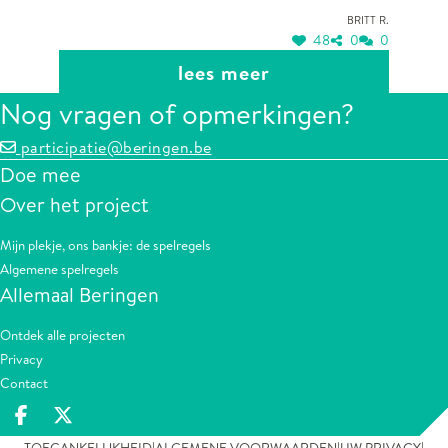
aangenaam om van het zonnetje te genieten in
Britt R.
de lente/zomer tijdens het wandelen.
48
0
0
lees meer
Nog vragen of opmerkingen?
participatie@beringen.be
Doe mee
Over het project
Mijn plekje, ons bankje: de spelregels
Algemene spelregels
Allemaal Beringen
Ontdek alle projecten
Privacy
Contact
Deel op facebook
Deel op X
TOEGANKELIJKHEID
ALGEMENE VOORWAARDEN
UW PRIVACY