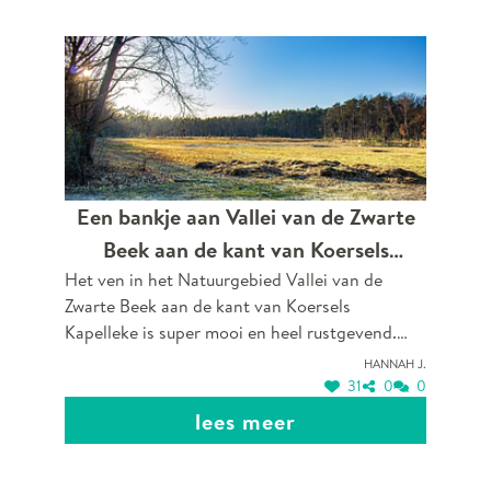
Een bankje aan Vallei van de Zwarte
Beek aan de kant van Koersels
Het ven in het Natuurgebied Vallei van de
Kapelleke
Zwarte Beek aan de kant van Koersels
Kapelleke is super mooi en heel rustgevend.
Mijn man heeft me daar ook ten huwelijk
Hannah J.
gevraagd omdat het bos voor ons zo belangrijk
31
0
0
is. Het is een prachtig stuk natuur van Beringen
lees meer
en we wandelen er elke dag met heel veel
plezier.