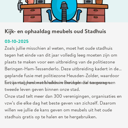
Kijk- en ophaaldag meubels oud Stadhuis
03-10-2025
Zoals jullie misschien al weten, moet het oude stadhuis
tegen het einde van dit jaar volledig leeg moeten zijn om
plaats te maken voor een uitbreiding van de politiezone
Beringen-Ham-Tessenderlo. Deze uitbreiding kadert in de
geplande fusie met politiezone Heusden-Zolder, waardoor
het aantal personeelsleden in Beringen zal toenemen.
Er zijn nog heel wat bruikbare meubels die we graag een
tweede leven geven binnen onze stad.
Onze stad telt meer dan 300 verenigingen, organisaties en
vzw’s die elke dag het beste geven van zichzelf. Daarom
willen we jullie de kans geven om meubels uit het oude
stadhuis gratis op te halen en te hergebruiken.