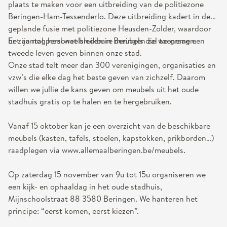
plaats te maken voor een uitbreiding van de politiezone
Beringen-Ham-Tessenderlo. Deze uitbreiding kadert in de
geplande fusie met politiezone Heusden-Zolder, waardoor
het aantal personeelsleden in Beringen zal toenemen.
Er zijn nog heel wat bruikbare meubels die we graag een
tweede leven geven binnen onze stad.
Onze stad telt meer dan 300 verenigingen, organisaties en
vzw’s die elke dag het beste geven van zichzelf. Daarom
willen we jullie de kans geven om meubels uit het oude
stadhuis gratis op te halen en te hergebruiken.
Vanaf 15 oktober kan je een overzicht van de beschikbare
meubels (kasten, tafels, stoelen, kapstokken, prikborden…)
raadplegen via www.allemaalberingen.be/meubels.
Op zaterdag 15 november van 9u tot 15u organiseren we
een kijk- en ophaaldag in het oude stadhuis,
Mijnschoolstraat 88 3580 Beringen. We hanteren het
principe: “eerst komen, eerst kiezen”.