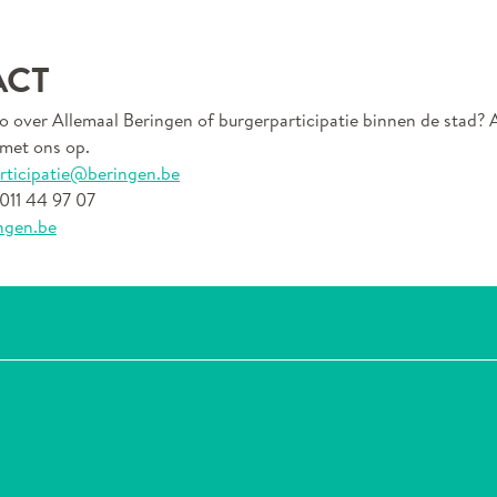
ACT
fo over Allemaal Beringen of burgerparticipatie binnen de stad? A
met ons op.
rticipatie@beringen.be
 011 44 97 07
ngen.be
 facebook
l op X