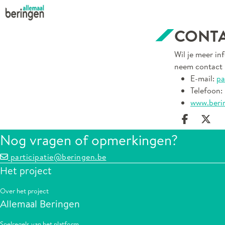
CONT
Wil je meer in
neem contact 
E-mail:
pa
Telefoon:
www.beri
Deel op
Dee
Nog vragen of opmerkingen?
participatie@beringen.be
Het project
Over het project
Allemaal Beringen
Spelregels van het platform