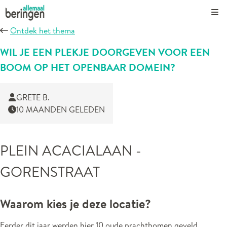
Kli
Ontdek het thema
WIL JE EEN PLEKJE DOORGEVEN VOOR EEN
BOOM OP HET OPENBAAR DOMEIN?
GRETE B.
10 MAANDEN GELEDEN
PLEIN ACACIALAAN -
GORENSTRAAT
Waarom kies je deze locatie?
Eerder dit jaar werden hier 10 oude prachtbomen geveld.