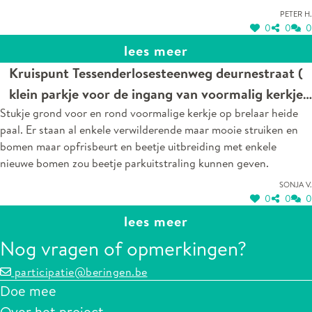
Peter H.
0
0
0
lees meer
Kruispunt Tessenderlosesteenweg deurnestraat (
klein parkje voor de ingang van voormalig kerkje
Stukje grond voor en rond voormalige kerkje op brelaar heide
van Brelaar heide in paal.
paal. Er staan al enkele verwilderende maar mooie struiken en
bomen maar opfrisbeurt en beetje uitbreiding met enkele
nieuwe bomen zou beetje parkuitstraling kunnen geven.
Sonja V.
0
0
0
lees meer
Nog vragen of opmerkingen?
participatie@beringen.be
Doe mee
Over het project