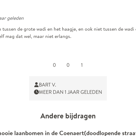
jaar geleden
tussen de grote wadi en het haagje, en ook niet tussen de wadi e
elf mag dat wel, maar niet erlangs.
0
0
1
BART V.
MEER DAN 1 JAAR GELEDEN
Andere bijdragen
ooie laanbomen in de Coenaert(doodlopende straa