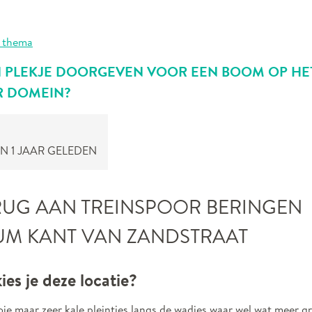
 thema
EN PLEKJE DOORGEVEN VOOR EEN BOOM OP HE
R DOMEIN?
N 1 JAAR GELEDEN
RUG AAN TREINSPOOR BERINGEN
UM KANT VAN ZANDSTRAAT
es je deze locatie?
oie maar zeer kale pleintjes langs de wadies waar wel wat meer 