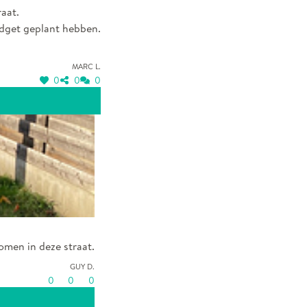
aat.
udget geplant hebben.
Marc L.
0
0
0
omen in deze straat.
Guy D.
0
0
0