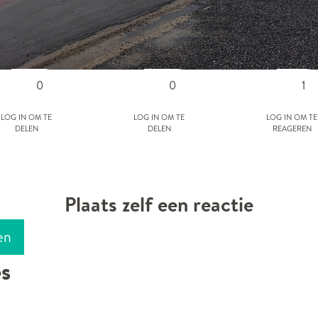
0
0
1
Log in om te
Log in om te
Log in om te
delen
delen
reageren
Plaats zelf een reactie
en
es