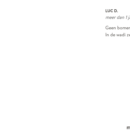
LUC D.
meer dan 1 
Geen bomen 
In de wadi z
m