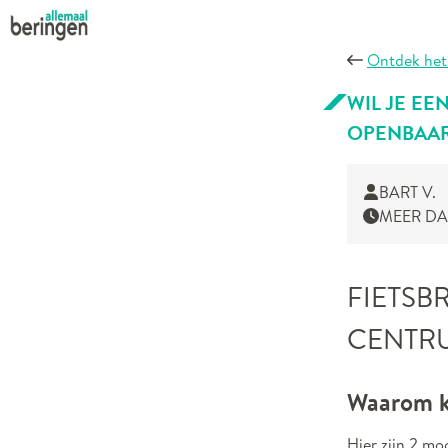
Ontdek het
WIL JE E
OPENBAA
BART V.
MEER DA
FIETSB
CENTR
Waarom ki
Hier zijn 2 mo