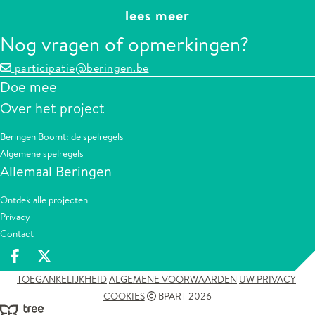
lees meer
Nog vragen of opmerkingen?
participatie@beringen.be
Doe mee
Over het project
Beringen Boomt: de spelregels
Algemene spelregels
Allemaal Beringen
Ontdek alle projecten
Privacy
Contact
Deel op facebook
Deel op X
|
|
|
TOEGANKELIJKHEID
ALGEMENE VOORWAARDEN
UW PRIVACY
|
COOKIES
BPART 2026