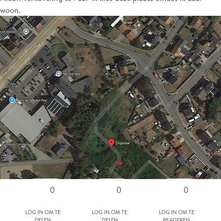
woon.
0
0
0
Log in om te
Log in om te
Log in om te
delen
delen
reageren