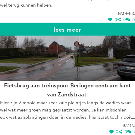
wel terug kunnen helpen.
Nathan S.
0
0
0
lees meer
Fietsbrug aan treinspoor Beringen centrum kant
van Zandstraat
Hier zijn 2 mooie maar zeer kale pleintjes langs de wadies waar
wel wat meer groen mag geplaatst worden. Je kan misschien
ook wat aanplantingen doen in de wadies, hier staat toch nooit
water in en is anders toch maar een triestig zicht.
Bart V.
0
0
1