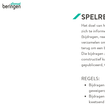
SPELR
Het doel van h
zich te inform
(bijdragen, re
verzamelen omg
terug om een b
Die bijdragen 
constructief k
gepubliceerd, 
REGELS:
Bijdragen
geweiger
Bijdragen
kwetsend 