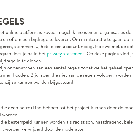
EGELS
et online platform is zoveel mogelijk mensen en organisaties de
eren of om een bijdrage te leveren. Om in interactie te gaan op 
ageren, stemmen ...) heb je een account nodig. Hoe we met de da
aan, lees je na in het
privacy statement
. Op deze pagina vind j
ijdrage in te dienen.
zijn onderworpen aan een aantal regels zodat we het geheel ope
unnen houden. Bijdragen die niet aan de regels voldoen, worden 
tenzij ze kunnen worden bijgestuurd.
 die geen betrekking hebben tot het project kunnen door de mo
d worden.
 die bestempeld kunnen worden als racistisch, haatdragend, bel
... worden verwijderd door de moderator.