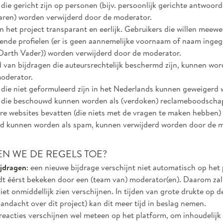
die gericht zijn op personen (bijv. persoonlijk gerichte antwoor
en) worden verwijderd door de moderator.
 het project transparant en eerlijk. Gebruikers die willen meew
dende profielen (er is geen aannemelijke voornaam of naam ingege
Darth Vader)) worden verwijderd door de moderator.
 van bijdragen die auteursrechtelijk beschermd zijn, kunnen wor
oderator.
 die niet geformuleerd zijn in het Nederlands kunnen geweigerd
 die beschouwd kunnen worden als (verdoken) reclameboodschap
re websites bevatten (die niets met de vragen te maken hebben) 
 kunnen worden als spam, kunnen verwijderd worden door de m
EN WE DE REGELS TOE?
jdragen
: een nieuwe bijdrage verschijnt niet automatisch op het
t éérst bekeken door een (team van) moderator(en). Daarom zal
iet onmiddellijk zien verschijnen. In tijden van grote drukte op de
andacht over dit project) kan dit meer tijd in beslag nemen.
 reacties verschijnen wel meteen op het platform, om inhoudelijk