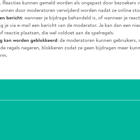
 Reacties kunnen gemeld worden als ongepast door bezoekers v
kunnen door moderatoren verwijderd worden nadat ze online st
een bericht
: wanneer je bijdrage behandeld is, of wanneer je react
ijg je via e-mail een bericht van de moderator. Je kan dan een ni
f reactie plaatsen, die wel voldoet aan de spelregels.
g kan worden geblokkeerd
: de moderatoren kunnen gebruikers, d
 de regels negeren, blokkeren zodat ze geen bijdragen meer kun
orm.
 facebook
l op X