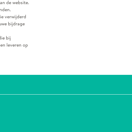
an de website.
onden.
ie verwijderd
euwe bijdrage
ie bij
nen leveren op