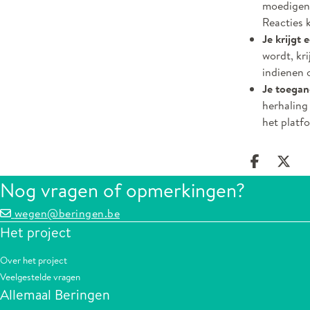
moedigen.
Reacties 
Je krijgt 
wordt, kr
indienen o
Je toegan
herhaling
het platf
Deel op
Dee
Nog vragen of opmerkingen?
wegen@beringen.be
Het project
Over het project
Veelgestelde vragen
Allemaal Beringen