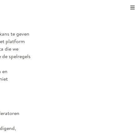
Kli
 kans te geven
het platform
ta die we
e de spelregels
n en
niet
deratoren
edigend,