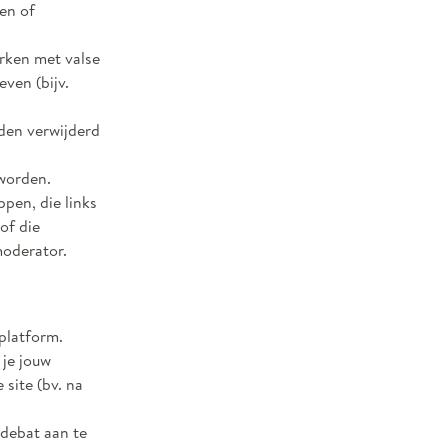
den of
erken met valse
ven (bijv.
den verwijderd
 worden.
pen, die links
of die
oderator.
 platform.
 je jouw
 site (bv. na
 debat aan te