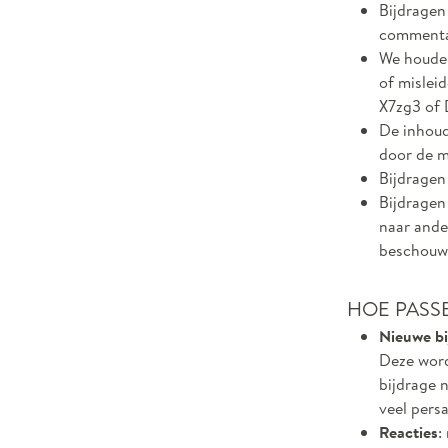
Bijdragen 
commentar
We houden
of mislei
X7zg3 of 
De inhoud
door de m
Bijdragen
Bijdragen
naar ande
beschouwd
HOE PASS
Nieuwe bi
Deze word
bijdrage n
veel persa
Reacties
: