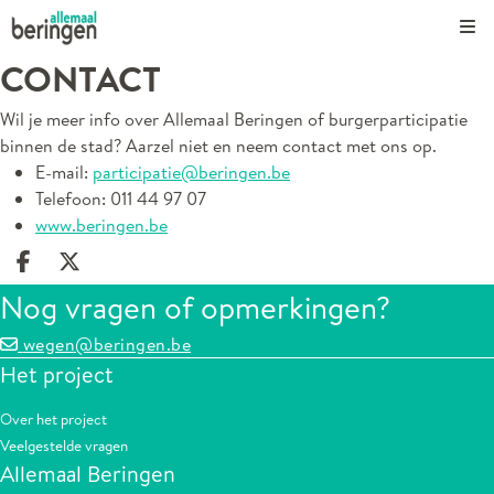
Kli
CONTACT
Wil je meer info over Allemaal Beringen of burgerparticipatie
binnen de stad? Aarzel niet en neem contact met ons op.
E-mail:
participatie@beringen.be
Telefoon: 011 44 97 07
www.beringen.be
Deel op facebook
Deel op X
Nog vragen of opmerkingen?
wegen@beringen.be
Het project
Over het project
Veelgestelde vragen
Allemaal Beringen