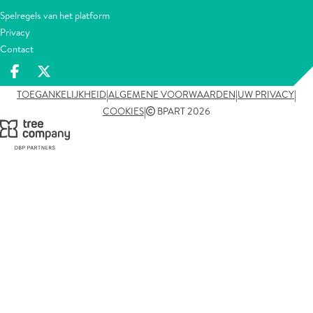
Spelregels van het platform
Privacy
Contact
Deel op facebook
Deel op X
|
|
|
TOEGANKELIJKHEID
ALGEMENE VOORWAARDEN
UW PRIVACY
|
COOKIES
BPART 2026