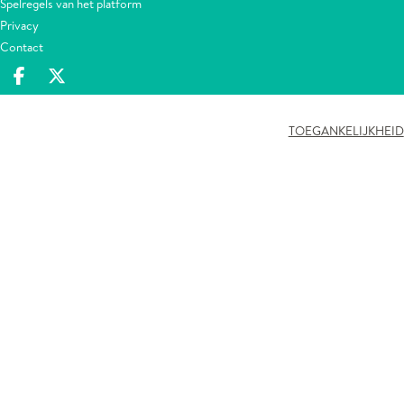
Spelregels van het platform
Privacy
Contact
Deel op facebook
Deel op X
TOEGANKELIJKHEID