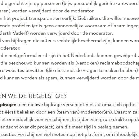
die gericht zijn op personen (bijv. persoonlijk gerichte antwoor
en) worden verwijderd door de moderator.
 het project transparant en eerlijk. Gebruikers die willen meew
dende profielen (er is geen aannemelijke voornaam of naam ingege
Darth Vader)) worden verwijderd door de moderator.
 van bijdragen die auteursrechtelijk beschermd zijn, kunnen wor
oderator.
 die niet geformuleerd zijn in het Nederlands kunnen geweigerd
 die beschouwd kunnen worden als (verdoken) reclameboodschap
re websites bevatten (die niets met de vragen te maken hebben) 
 kunnen worden als spam, kunnen verwijderd worden door de m
EN WE DE REGELS TOE?
jdragen
: een nieuwe bijdrage verschijnt niet automatisch op het
t éérst bekeken door een (team van) moderator(en). Daarom zal
iet onmiddellijk zien verschijnen. In tijden van grote drukte op de
andacht over dit project) kan dit meer tijd in beslag nemen.
 reacties verschijnen wel meteen op het platform, om inhoudelijk