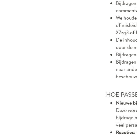
Bijdragen 
commentar
We houden
of mislei
X7zg3 of 
De inhoud
door de m
Bijdragen
Bijdragen
naar ande
beschouwd
HOE PASS
Nieuwe bi
Deze word
bijdrage n
veel persa
Reacties
: