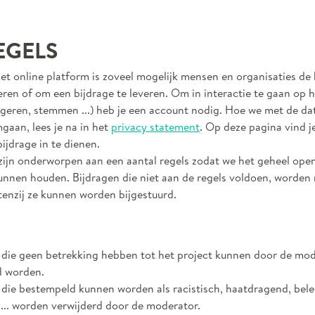
EGELS
et online platform is zoveel mogelijk mensen en organisaties de
eren of om een bijdrage te leveren. Om in interactie te gaan op 
ageren, stemmen ...) heb je een account nodig. Hoe we met de da
aan, lees je na in het
privacy statement
. Op deze pagina vind j
ijdrage in te dienen.
zijn onderworpen aan een aantal regels zodat we het geheel ope
unnen houden. Bijdragen die niet aan de regels voldoen, worden 
tenzij ze kunnen worden bijgestuurd.
 die geen betrekking hebben tot het project kunnen door de mo
d worden.
 die bestempeld kunnen worden als racistisch, haatdragend, bel
... worden verwijderd door de moderator.