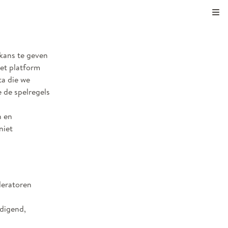
Kli
 kans te geven
het platform
ta die we
e de spelregels
n en
niet
deratoren
edigend,