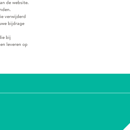
an de website.
onden.
ie verwijderd
euwe bijdrage
ie bij
nen leveren op