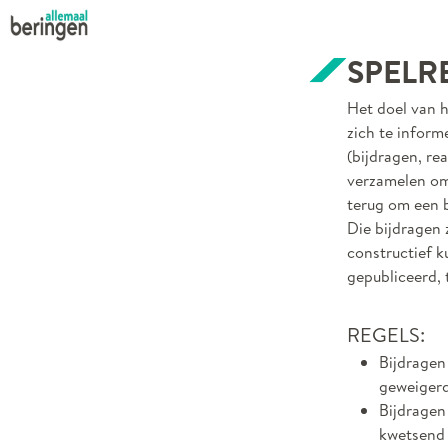
SPELR
Het doel van h
zich te inform
(bijdragen, re
verzamelen omg
terug om een b
Die bijdragen 
constructief k
gepubliceerd, 
REGELS:
Bijdragen
geweiger
Bijdragen
kwetsend 