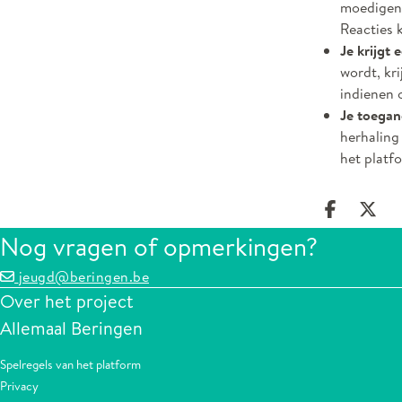
moedigen.
Reacties 
Je krijgt 
wordt, kr
indienen o
Je toegan
herhaling
het platf
Deel op
Dee
Nog vragen of opmerkingen?
jeugd@beringen.be
Over het project
Allemaal Beringen
Spelregels van het platform
Privacy