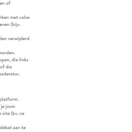
den of
erken met valse
ven (bijv.
den verwijderd
 worden.
pen, die links
of die
oderator.
 platform.
 je jouw
 site (bv. na
 debat aan te