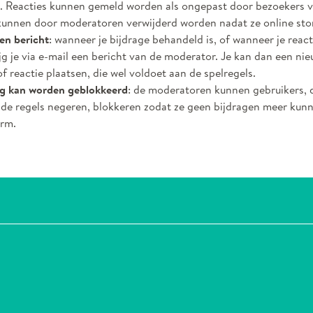
 Reacties kunnen gemeld worden als ongepast door bezoekers v
kunnen door moderatoren verwijderd worden nadat ze online st
een bericht
: wanneer je bijdrage behandeld is, of wanneer je react
ijg je via e-mail een bericht van de moderator. Je kan dan een ni
f reactie plaatsen, die wel voldoet aan de spelregels.
g kan worden geblokkeerd
: de moderatoren kunnen gebruikers, d
 de regels negeren, blokkeren zodat ze geen bijdragen meer kun
orm.
 facebook
l op X