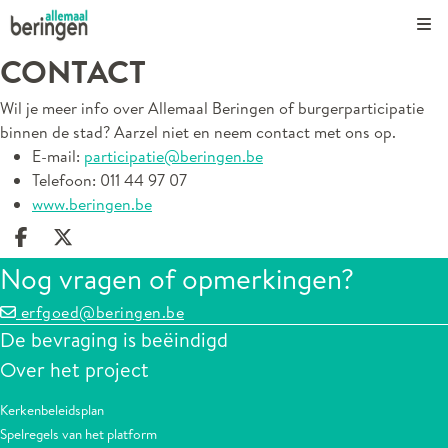
Kli
CONTACT
Wil je meer info over Allemaal Beringen of burgerparticipatie
binnen de stad? Aarzel niet en neem contact met ons op.
E-mail:
participatie@beringen.be
Telefoon: 011 44 97 07
www.beringen.be
Deel op facebook
Deel op X
Nog vragen of opmerkingen?
erfgoed@beringen.be
De bevraging is beëindigd
Over het project
Kerkenbeleidsplan
Spelregels van het platform