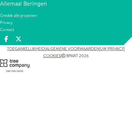
Allemaal Beringen
Ontdek alle projecten
Privacy
Contact
Deel op facebook
Deel op X
|
|
|
TOEGANKELIJKHEID
ALGEMENE VOORWAARDEN
UW PRIVACY
|
COOKIES
BPART 2026