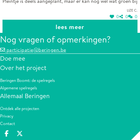
Pleintje is deels aangeplant, maar er kan nog wel wat groen bij
Lize C.
0
0
0
lees meer
Nog vragen of opmerkingen?
participatie@beringen.be
Doe mee
Over het project
Beringen Boomt: de spelregels
Algemene spelregels
Allemaal Beringen
Ontdek alle projecten
Privacy
Contact
Deel op facebook
Deel op X