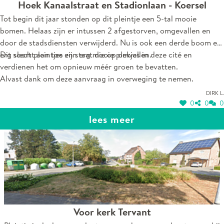
Hoek Kanaalstraat en Stadionlaan - Koersel
Tot begin dit jaar stonden op dit pleintje een 5-tal mooie
bomen. Helaas zijn er intussen 2 afgestorven, omgevallen en
door de stadsdiensten verwijderd. Nu is ook een derde boom er
erg slecht aan toe en staat die op omvallen.
Dit soort pleintjes zijn erg mooie plekjes in deze cité en
verdienen het om opnieuw méér groen te bevatten.
Alvast dank om deze aanvraag in overweging te nemen.
Dirk L.
0
0
0
lees meer
Voor kerk Tervant