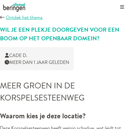
Kli
Ontdek het thema
WIL JE EEN PLEKJE DOORGEVEN VOOR EEN
BOOM OP HET OPENBAAR DOMEIN?
CADE D.
MEER DAN 1 JAAR GELEDEN
MEER GROEN IN DE
KORSPELSESTEENWEG
Waarom kies je deze locatie?
Deze Korspelsesteenweg heeft weinig schaduw, wat leidt tot