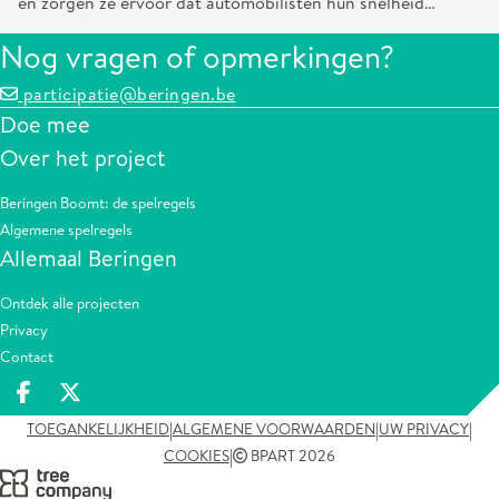
én zorgen ze ervoor dat automobilisten hun snelheid
minderen.
Nog vragen of opmerkingen?
participatie@beringen.be
Doe mee
Over het project
Beringen Boomt: de spelregels
Algemene spelregels
Allemaal Beringen
Ontdek alle projecten
Privacy
Contact
Deel op facebook
Deel op X
|
|
|
TOEGANKELIJKHEID
ALGEMENE VOORWAARDEN
UW PRIVACY
|
COOKIES
BPART 2026