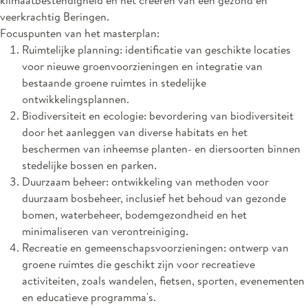
veerkrachtig Beringen.
Focuspunten van het masterplan:
Ruimtelijke
p
lanning
:
identificatie
van geschikte locaties
voor nieuwe groenvoorzieningen en
integratie
van
bestaande groene ruimtes in stedelijke
ontwikkelingsplannen.
Biodiversiteit en
e
cologie
:
bevordering
van biodiversiteit
door het aanleggen van diverse
habitats
en het
beschermen van inheemse planten- en diersoorten binnen
stedelijke bossen en parken.
Duurzaam
b
eheer
:
ontwikkeling
van methoden voor
duurzaam bosbeheer, inclusief het behoud van gezonde
bomen, waterbeheer, bodemgezondheid en het
minimaliseren van verontreiniging.
Recreatie en
g
emeenschapsvoorzieningen
:
ontwerp
van
groene ruimtes die geschikt zijn voor recreatieve
activiteiten, zoals wandelen, fietsen, sporten, evenementen
en educatieve programma's.