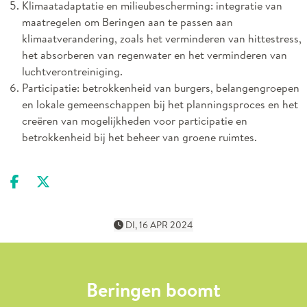
Klimaatadaptatie en
m
ilieubescherming
:
integratie
van
maatregelen om
Beringen
aan te passen aan
klimaatverandering, zoals het verminderen van hittestress,
het absorberen van regenwater en het verminderen van
luchtverontreiniging.
Participatie
:
betrokkenheid
van burgers, belangengroepen
en lokale gemeenschappen bij het planningsproces en het
creëren van mogelijkheden voor participatie en
betrokkenheid bij het beheer van groene ruimtes.
Deel op facebook
Deel op X
DI, 16 APR 2024
Beringen boomt