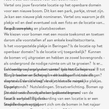
Vertel ons jouw favoriete locatie op het openbare domein
voor een nieuwe boom. Dit kan een park, parkje, straat zijn.
Je kan een nieuwe plek nomineren. Vertel ons waarom je dit
plekje wil en deel eventueel ook een foto en de locatie van
de gekozen plek.
Fase 2: screening en plaatsbezoeken
We kiezen voor bomen met een mooie toekomst en toetsen
darom alle voorstellen af aan enkele kwaliteitscriteria.
Is het voorgestelde plekje in Beringen? Is de locatie op het
openbaar domein? Is de locatie vrij toegankelijk? Kunnen
de bomen vrij uitgroeien en hebben ze zowel bovengronds -
als ondergrond de nodige ruimte om uit te groeien? Is er
voldoende ondergrondse ruimte? (plantzone minimaal 8 tot
Een werkgroep analyseert samen met het College van
10 m²) bodemverdichting? verhardingen? nutsleidingen?
Burgemeester en Schepenen de haalbaarheid van elk
diepte van de riolering? Is er voldoende ruimte
voorstel. Daaruit vloeit een lijst met alle mogelijke plekjes.
bovengronds? Nutsleidingen. Straatverlichting. Bomen op
Opgelet:
privédomein Zonnepanelen Is de ondergrond van de
De stad onderhoudt alle aangeplante bomen.
locatie verhard? Bij ontharding van een locatie is er een
Fase 3: aanplantingsfase
langere doorlooptijd.
Stad Beringen engageert zich om de bomen in het najaar