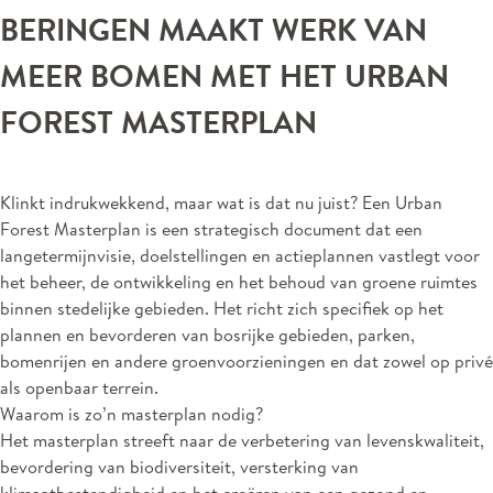
BERINGEN MAAKT WERK VAN
MEER BOMEN MET HET URBAN
FOREST MASTERPLAN
Klinkt indrukwekkend, maar wat is dat nu juist?
Een Urban
Forest
Masterplan is een strategisch document dat
een
langetermijn
visie, doelstellingen en actieplannen vastlegt voor
het beheer, de ontwikkeling en het behoud van groene ruimtes
binnen stedelijke gebieden. Het richt zich specifiek op het
plannen en bevorderen van bosrijke gebieden, parken,
bomenrijen en andere groenvoorzieningen en d
a
t zowel op privé
als openbaar terrein.
Waarom is zo’n masterplan nodig?
Het masterplan streeft naar de verbetering van levenskwaliteit,
bevordering van biodiversiteit, versterking
van
klimaatbestendigheid en het creëren van
een gezond en