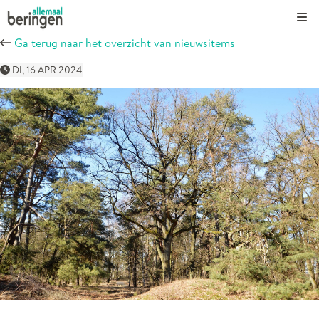
Kli
Ga terug naar het overzicht van nieuwsitems
DI, 16 APR 2024