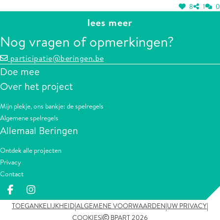
8
1
0
lees meer
Nog vragen of opmerkingen?
participatie@beringen.be
Doe mee
Over het project
Mijn plekje, ons bankje: de spelregels
Algemene spelregels
Allemaal Beringen
Ontdek alle projecten
Privacy
Contact
Deel op facebook
Deel op Instagram
|
|
|
TOEGANKELIJKHEID
ALGEMENE VOORWAARDEN
UW PRIVACY
|
COOKIES
BPART 2026