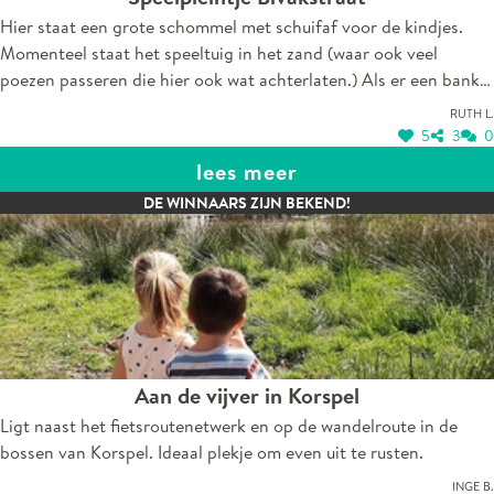
Hier staat een grote schommel met schuifaf voor de kindjes.
Momenteel staat het speeltuig in het zand (waar ook veel
poezen passeren die hier ook wat achterlaten.) Als er een bankje
zou staan, kunnen wij mama’s en papa’s, oma’s en opa’s vanaf
Ruth L.
hier toekijken, meer genieten en eventueel picknicken.
5
3
0
lees meer
DE WINNAARS ZIJN BEKEND!
Aan de vijver in Korspel
Ligt naast het fietsroutenetwerk en op de wandelroute in de
bossen van Korspel. Ideaal plekje om even uit te rusten.
Inge B.