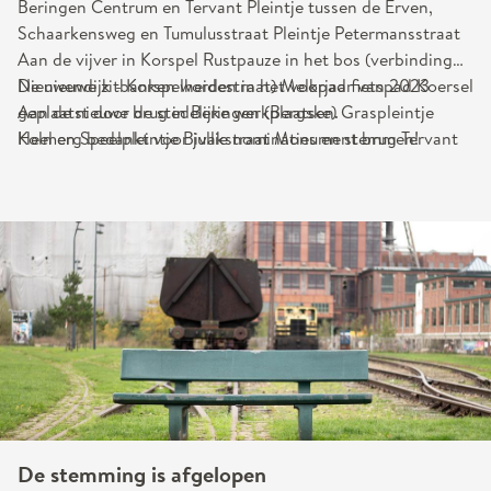
Beringen Centrum en Tervant Pleintje tussen de Erven,
Schaarkensweg en Tumulusstraat Pleintje Petermansstraat
Aan de vijver in Korspel Rustpauze in het bos (verbinding
Nieuwendijk - Korspelheidestraat) Melkpad fietspad Koersel
De nieuwe zitbanken worden in het voorjaar van 2023
Aan de nieuwe brug in Beringen (Bergske) Graspleintje
geplaatst door de stedelijke werkplaatsen.
Kolmen Speelpleintje Bivakstraat Monument brug Tervant
Heel erg bedankt voor jullie nominaties en stemmen!
De stemming is afgelopen