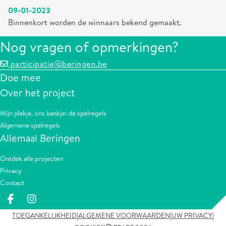
09-01-2023
Binnenkort worden de winnaars bekend gemaakt.
Nog vragen of opmerkingen?
participatie@beringen.be
Doe mee
Over het project
Mijn plekje, ons bankje: de spelregels
Algemene spelregels
Allemaal Beringen
Ontdek alle projecten
Privacy
Contact
Deel op facebook
Deel op Instagram
|
|
|
TOEGANKELIJKHEID
ALGEMENE VOORWAARDEN
UW PRIVACY