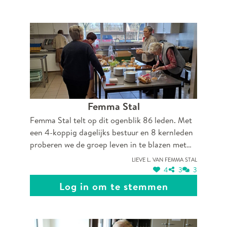
Femma Stal
Femma Stal telt op dit ogenblik 86 leden. Met
een 4-koppig dagelijks bestuur en 8 kernleden
proberen we de groep leven in te blazen met
leuke activiteiten (ontmoetingen, uitstappen,
Lieve L. van Femma Stal
crea-avonden, zwemmen, yoga, workshops...)
4
3
3
aan te bieden. De groep DB en de kernleden
Log in om te stemmen
worden ouder en hier en daar komen kwaaltjes
de kop opduiken. Toch staat opgeven niet in
hun boek. Daarom een welgemeend dank je wel