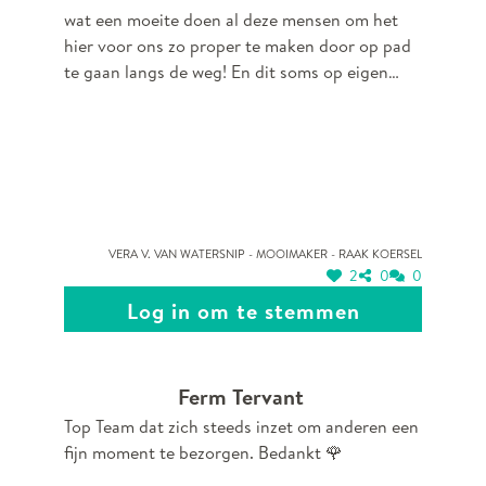
wat een moeite doen al deze mensen om het
hier voor ons zo proper te maken door op pad
te gaan langs de weg! En dit soms op eigen
risico want wat rijden die auto's hard langs je
heen! En wat komen ze allemaal tegen! Niet te
doen soms. En binnen de kortste keren kunnen
ze opnieuw uitrukken want dit is een
eeuwigdurend avontuur. Bedankt, bedankt,
bedankt
Vera V. van Watersnip - Mooimaker - RaaK Koersel
2
0
0
Log in om te stemmen
Ferm Tervant
Top Team dat zich steeds inzet om anderen een
fijn moment te bezorgen. Bedankt 🌹