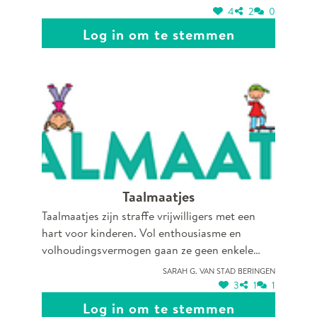
installeren van apps, het invullen van
4
2
0
formulieren of het aanvragen van attesten. Ze
Log in om te stemmen
hebben niet alleen een passie voor het digitale
maar ook voor mensen. Ze bieden een
luisterend oor en maken digitale tools
begrijpelijk en toegankelijk. Digihelpers helpen
niet dus niet alleen met smartphones of
laptops, ze maken ook mensen zelfredzaam.
Taalmaatjes
Taalmaatjes zijn straffe vrijwilligers met een
hart voor kinderen. Vol enthousiasme en
volhoudingsvermogen gaan ze geen enkele
uitdaging uit de weg! Ze bieden op een leuke en
Sarah G. van Stad Beringen
speelse manier taalstimulering op maat aan
3
1
1
kinderen en doen dit steeds met evenveel
Log in om te stemmen