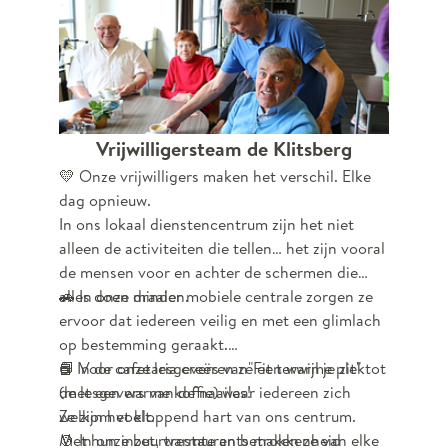
aan al deze vrijwilligers voor hun volgehouden
inzet. Samen gaat het beter, samen kunnen we
veel aan. Hartelijk dank allemaal!
Vrijwilligersteam de Klitsberg
💛 Onze vrijwilligers maken het verschil. Elke
dag opnieuw.
In ons lokaal dienstencentrum zijn het niet
alleen de activiteiten die tellen… het zijn vooral
de mensen voor en achter de schermen die
alles doen draaien.
🚗 In onze minder mobiele centrale zorgen ze
ervoor dat iedereen veilig en met een glimlach
op bestemming geraakt.
☕ In de cafetaria creëren ze een warme plek
📘 Voor onze lesgevers van"Fit terwijl je zit" tot
(met een warme koffie) waar iedereen zich
de lesgevers van de naailes!
welkom voelt.
Ze zijn het kloppend hart van ons centrum.
🍲 In onze buurtrestaurants maken ze van elke
Met hun inzet, warmte en betrokkenheid