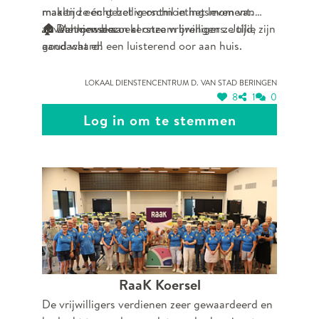
maaltijd een gezellig ontmoetingsmoment.
maken ze écht het verschil in het leven van
🏠 Met ons bezoekersteam brengen ze tijd,
zoveel mensen.
🙏 Dankjewel aan al onze vrijwilligers. Jullie zijn
aandacht en een luisterend oor aan huis.
goud waard!
Lokaal dienstencentrum D. van Stad Beringen
8
1
0
Log in om te stemmen
RaaK Koersel
De vrijwilligers verdienen zeer gewaardeerd en