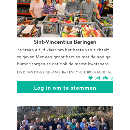
Sint-Vincentius Beringen
Ze staan altijd klaar om het beste van zichzelf
te geven.Met een groot hart en met de nodige
humor zorgen ze dat ook de meest kwetsbare
mensen uit onze stad een duwtje in de rug
Els D. van Dansstudio no limit en toneelgroep fonteintje
krijgen.
3
1
0
Log in om te stemmen