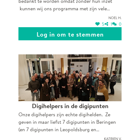
bedankt te worden omdat zonder hun inzet
kunnen wij ons programma met zijn vele
activiteiten niet tot een goed einde te brengen!
Noel H.
De vrijwilligers zijn onmisbaar in onze
5
1
0
werking!!!!
Log in om te stemmen
Digihelpers in de digipunten
Onze digihelpers zijn echte digihelden. Ze
geven in maar liefst 7 digipunten in Beringen
(en 7 digipunten in Leopoldsburg en
Tessenderlo-Ham) praktische hulp bij het
Katrien V.