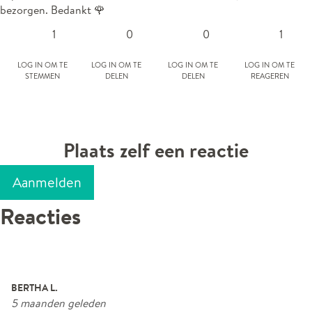
bezorgen. Bedankt 🌹
1
0
0
1
Log in om te
Log in om te
Log in om te
Log in om te
stemmen
delen
delen
reageren
Plaats zelf een reactie
Aanmelden
Reacties
BERTHA L.
5 maanden geleden