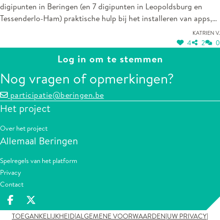
digipunten in Beringen (en 7 digipunten in Leopoldsburg en
Tessenderlo-Ham) praktische hulp bij het installeren van apps,
het invullen van formulieren of het aanvragen van attesten. Ze
Katrien V.
hebben niet alleen een passie voor het digitale maar ook voor
4
2
0
mensen. Ze bieden een luisterend oor en maken digitale tools
Log in om te stemmen
begrijpelijk en toegankelijk. Digihelpers helpen niet dus niet
Nog vragen of opmerkingen?
alleen met smartphones of laptops, ze maken ook mensen
zelfredzaam.
participatie@beringen.be
Het project
Over het project
Allemaal Beringen
Spelregels van het platform
Privacy
Contact
Deel op facebook
Deel op X
|
|
|
TOEGANKELIJKHEID
ALGEMENE VOORWAARDEN
UW PRIVACY