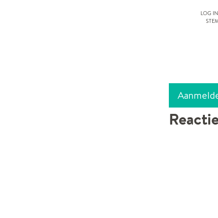
Log in
ste
Aanmeld
Reacti