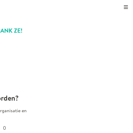
Kli
DANK ZE!
orden?
rganisatie en
0