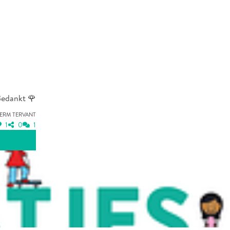
Bedankt 🌹
Ferm Tervant
1
0
1