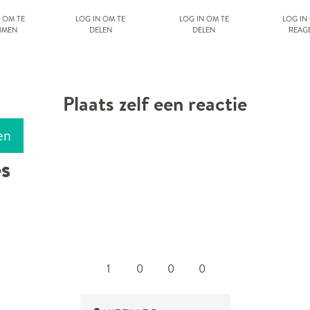
 om te
Log in om te
Log in om te
Log in
mmen
delen
delen
reag
Plaats zelf een reactie
en
es
1
0
0
0