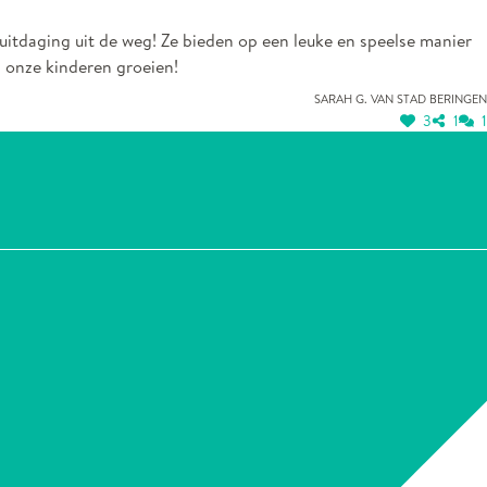
uitdaging uit de weg! Ze bieden op een leuke en speelse manier
n onze kinderen groeien!
Sarah G. van Stad Beringen
3
1
1