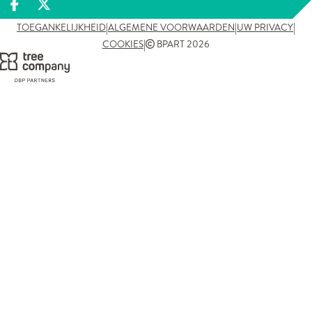
Deel op facebook
Deel op X
|
|
|
TOEGANKELIJKHEID
ALGEMENE VOORWAARDEN
UW PRIVACY
|
COOKIES
BPART 2026