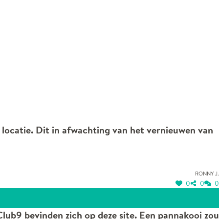
 locatie. Dit in afwachting van het vernieuwen van
Ronny J.
0
0
0
lub9 bevinden zich op deze site. Een pannakooi zou