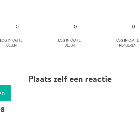
0
0
0
Log in om te
Log in om te
Log in om te
delen
delen
reageren
Plaats zelf een reactie
en
es