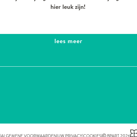
hier leuk zijn!
lees meer
|
|
|
|
ALGEMENE VOORWAARDEN
UW PRIVACY
COOKIES
BPART 2026