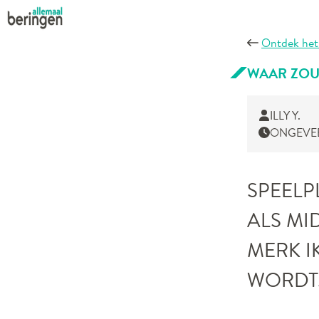
Ontdek het
WAAR ZOU
ILLY Y.
ONGEVEE
SPEELP
ALS MI
MERK I
WORDT.