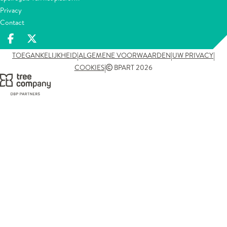
Privacy
Contact
Deel op facebook
Deel op X
|
|
|
TOEGANKELIJKHEID
ALGEMENE VOORWAARDEN
UW PRIVACY
|
COOKIES
BPART 2026