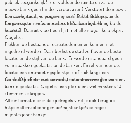
publiek toegankelijk? Is er voldoende ruimte en zal de
nieuwe bank geen hinder veroorzaken? Verstoort de nieuwe
bank de natuurlijke omgeving niet? Past het bankje in de
Een werkgroep analyseert samen met het College van
toekomstplannen voor de locatie? Is er rugdekking op de
Burgemeester en Schepenen de haalbaarheid van elk
locatie?
voorstel. Daaruit vloeit een lijst met alle mogelijke plekjes.
Opgelet:
Plekken op bestaande recreatiedomeinen kunnen niet
ingediend worden. Daar beslist de stad zelf over de beste
locatie en de stijl van de bank. Er worden standaard geen
vuilnisbakken geplaatst bij de banken. Enkel wanneer de
locatie een ontmoetingspleintje is of zich langs een
toeristische fietsroute bevindt, kan dat overwogen worden.
Op de 10 plekken met de meeste stemmen wordt een
bankje geplaatst. Opgelet, een plek dient wel minstens 10
stemmen te krijgen.
Alle informatie over de spelregels vind je ook terug op
https://allemaalberingen.be/mijnbankje/spelregels-
mijnplekjeonsbankje