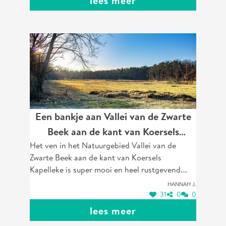
lees meer
Een bankje aan Vallei van de Zwarte
Beek aan de kant van Koersels
Het ven in het Natuurgebied Vallei van de
Kapelleke
Zwarte Beek aan de kant van Koersels
Kapelleke is super mooi en heel rustgevend.
Mijn man heeft me daar ook ten huwelijk
Hannah J.
gevraagd omdat het bos voor ons zo belangrijk
31
0
0
is. Het is een prachtig stuk natuur van Beringen
lees meer
en we wandelen er elke dag met heel veel