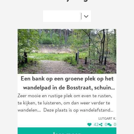
Een bank op een groene plek op het
wandelpad in de Bosstraat, schuin
Zeer mooie en rustige plek om even te rusten,
tegenover de Hazerikstraat. Een bank
te kijken, te luisteren, om dan weer verder te
aan een kruispunt van 2
wandelen... Deze plaats is op wandelafstand
wandelpaden.
van Zorghuis Limburg.
Lutgart K.
42
0
0