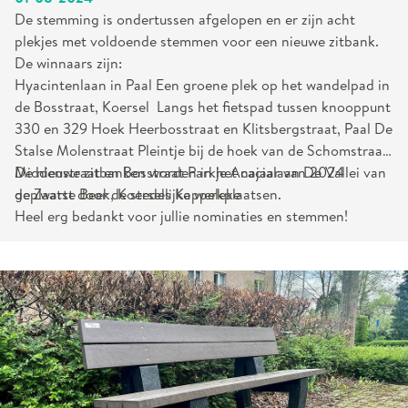
De stemming is ondertussen afgelopen en er zijn acht
plekjes met voldoende stemmen voor een nieuwe zitbank.
De winnaars zijn:
Hyacintenlaan in Paal Een groene plek op het wandelpad in
de Bosstraat, Koersel Langs het fietspad tussen knooppunt
330 en 329 Hoek Heerbosstraat en Klitsbergstraat, Paal De
Stalse Molenstraat Pleintje bij de hoek van de Schomstraat,
Middenstraat en Bosstraat Parkje Acacialaan De Vallei van
De nieuwe zitbanken worden in het najaar van 2024
de Zwarte Beek, Koersels Kappeleke
geplaatst door de stedelijke werkplaatsen.
Heel erg bedankt voor jullie nominaties en stemmen!