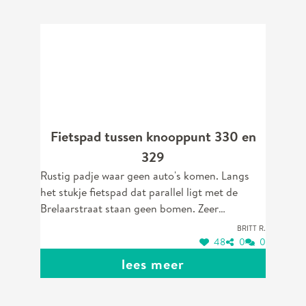
plezier.
Fietspad tussen knooppunt 330 en
329
Rustig padje waar geen auto's komen. Langs
het stukje fietspad dat parallel ligt met de
Brelaarstraat staan geen bomen. Zeer
aangenaam om van het zonnetje te genieten in
Britt R.
de lente/zomer tijdens het wandelen.
48
0
0
lees meer