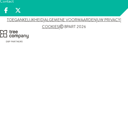
Contact
Deel op facebook
Deel op X
|
|
|
TOEGANKELIJKHEID
ALGEMENE VOORWAARDEN
UW PRIVACY
|
COOKIES
BPART 2026