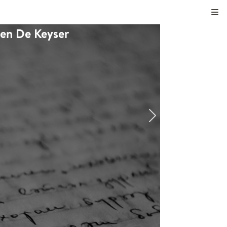
Kli
rien De Keyser
t