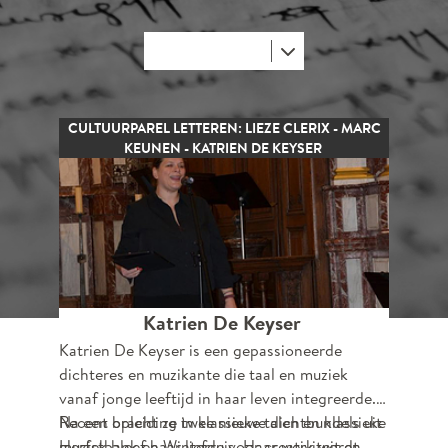
CULTUURPAREL LETTEREN: LIEZE CLERIX - MARC
KEUNEN - KATRIEN DE KEYSER
Katrien De Keyser
Katrien De Keyser is een gepassioneerde
dichteres en muzikante die taal en muziek
vanaf jonge leeftijd in haar leven integreerde.
Na een opleiding in klassieke talen en klassieke
Recent bracht ze twee nieuwe dichtbundels uit
muziek bleef haar liefde voor creativiteit en
Herfstbank en Winterruis. Haar werk wordt