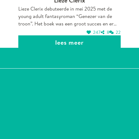
Lieze Clerix
Lieze Clerix debuteerde in mei 2025 met de
young adult fantasyroman “Genezer van de
troon”. Het boek was een groot succes en er
volgde al snel een tweede druk. Lieze is een
247
8
22
opvallend jong talent in de Nederlandstalige
lees meer
Young Adult-literatuur. Met het boek “Genezer
van de troon” creëert ze een meeslepende
fantasiewereld vol sterke, gelaagde personages
en relevante thema’s zoals moed, veerkracht
en identiteit. Haar werk neemt zowel jonge als
volwassen lezers mee in een magische wereld
vol verrassende wendingen. Haar tweede boek
“Erfenis van de troon” komt uit in april 2026
en ze werkt al volop aan een derde boek. Ze is
een jong talent die bouwt aan een
veelbelovende carrière in het fantasy-genre.