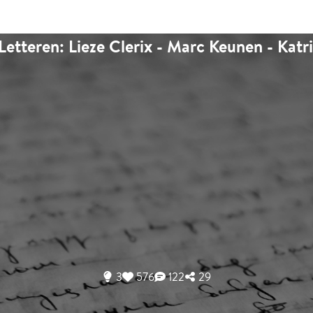
Letteren: Lieze Clerix - Marc Keunen - Kat
3
576
122
29
Stem op jouw favoriete kandidaa