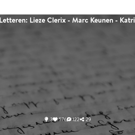
Letteren: Lieze Clerix - Marc Keunen - Kat
3
576
122
29
Stem op jouw favoriete kandidaa