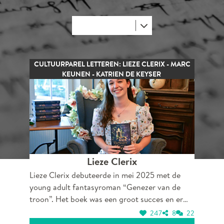
CULTUURPAREL LETTEREN: LIEZE CLERIX - MARC
KEUNEN - KATRIEN DE KEYSER
Lieze Clerix
Lieze Clerix debuteerde in mei 2025 met de
young adult fantasyroman “Genezer van de
troon”. Het boek was een groot succes en er
volgde al snel een tweede druk. Lieze is een
247
8
22
opvallend jong talent in de Nederlandstalige