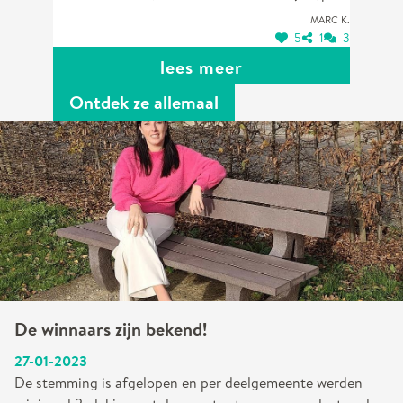
Marc K.
5
1
3
lees meer
Ontdek ze allemaal
De winnaars zijn bekend!
27-01-2023
De stemming is afgelopen en per deelgemeente werden