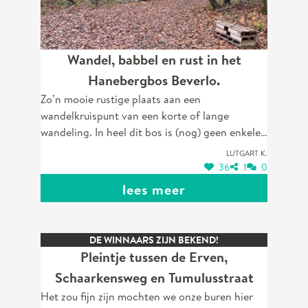
Wandel, babbel en rust in het
Hanebergbos Beverlo.
Zo’n mooie rustige plaats aan een
wandelkruispunt van een korte of lange
wandeling. In heel dit bos is (nog) geen enkele
zitplaats…en die mag er toch echt wel zijn, vind
Lutgart K.
ik.
36
1
0
lees meer
DE WINNAARS ZIJN BEKEND!
Pleintje tussen de Erven,
Schaarkensweg en Tumulusstraat
Het zou fijn zijn mochten we onze buren hier