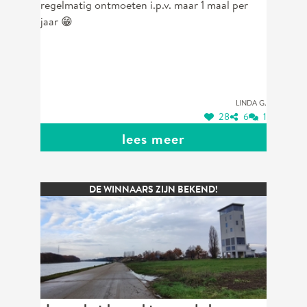
regelmatig ontmoeten i.p.v. maar 1 maal per
jaar 😁
Linda G.
28
6
1
lees meer
DE WINNAARS ZIJN BEKEND!