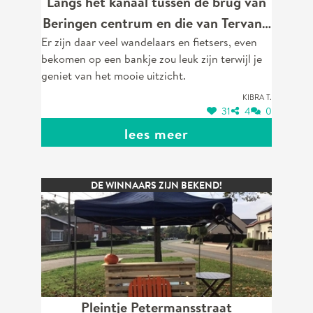
Langs het kanaal tussen de brug van
Beringen centrum en die van Tervant.
Er zijn daar veel wandelaars en fietsers, even
Thv Nijverheidsstraat - Kaaistraat.
bekomen op een bankje zou leuk zijn terwijl je
geniet van het mooie uitzicht.
Kibra T.
31
4
0
lees meer
DE WINNAARS ZIJN BEKEND!
Pleintje Petermansstraat