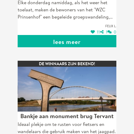
Elke donderdag namiddag, als het weer het
voor bewoners van het "WZC
toelaat, maken de bewoners van het "WZC
Prinsenhof" en de vele fietstoeristen.
Prinsenhof" een begeleide groepswandeling,
zie foto. Het zou mooi en nuttig zijn als er een
Felix L.
rustbank wordt geplaatst langs het fietspad in
11
1
0
het bos. Verbinding Nieuwendijk -
lees meer
Korspelheidestraat, op de grens van Korspel en
Stal, zie plan. Zodat de enkele bewoners die
nog kunnen stappen, en ook de begeleiders die
DE WINNAARS ZIJN BEKEND!
de rolstoelzitters stoten, onderweg al zittend
kunnen rusten. De vele fietstoeristen kunnen
hier dan ook halt houden.
Bankje aan monument brug Tervant
Ideaal plekje om te rusten voor fietsers en
wandelaars die gebruik maken van het jaagpad.