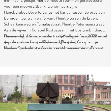
minimaal 2 plekjes met de meeste stemmen geselecteerd
voor een nieuwe zitbank. De winnaars zijn:
Hanebergbos Beverlo Langs het kanaal tussen de brug van
Beringen Centrum en Tervant Pleintje tussen de Erven,
Schaarkensweg en Tumulusstraat Pleintje Petermansstraat
Aan de vijver in Korspel Rustpauze in het bos (verbinding
Nieuwendijk - Korspelheidestraat) Melkpad fietspad Koersel
De nieuwe zitbanken worden in het voorjaar van 2023
Aan de nieuwe brug in Beringen (Bergske) Graspleintje
geplaatst door de stedelijke werkplaatsen.
Kolmen Speelpleintje Bivakstraat Monument brug Tervant
Heel erg bedankt voor jullie nominaties en stemmen!