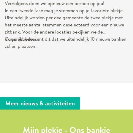
Vervolgens doen we opnieuw een beroep op jou!
In een tweede fase mag je stemmen op je favoriete plekje.
Uiteindelijk worden per deelgemeente de twee plekje met
het meeste aantal stemmen geselecteerd voor een nieuwe
zitbank. Voor de andere locaties bekijken we de
mogelijkheden.
Concreet betekent dit dat we uiteindelijk 10 nieuwe banken
zullen plaatsen.
Meer nieuws & activiteiten
Mijn plekje - Ons bankje