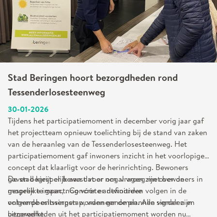
Stad Beringen hoort bezorgdheden rond
Tessenderlosesteenweg
30-01-2026
Tijdens het participatiemoment in december vorig jaar gaf
het projectteam opnieuw toelichting bij de stand van zaken
van de heraanleg van de Tessenderlosesteenweg. Het
participatiemoment gaf inwoners inzicht in het voorlopige
concept dat klaarligt voor de herinrichting. Bewoners
gaven begrijpelijk aan dat er nog vragen zijn over de
De stad kiest er bewust voor om al vroeg met bewoners in
mogelijke impact. Concrete antwoorden volgen in de
gesprek te gaan, nog vóór er definitieve
volgende ontwerpstap, wanneer de plannen verder zijn
ontwerpbeslissingen worden genomen. Alle signalen en
uitgewerkt.
bezorgdheden uit het participatiemoment worden nu