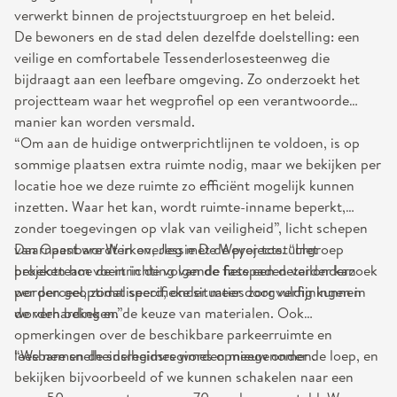
verwerkt binnen de projectstuurgroep en het beleid.
De bewoners en de stad delen dezelfde doelstelling: een
veilige en comfortabele Tessenderlosesteenweg die
bijdraagt aan een leefbare omgeving. Zo onderzoekt het
projectteam waar het wegprofiel op een verantwoorde
manier kan worden versmald.
“Om aan de huidige ontwerprichtlijnen te voldoen, is op
sommige plaatsen extra ruimte nodig, maar we bekijken per
locatie hoe we deze ruimte zo efficiënt mogelijk kunnen
inzetten. Waar het kan, wordt ruimte-inname beperkt,
zonder toegevingen op vlak van veiligheid”, licht schepen
van Openbare Werken, Jessie De Weyer toe. “Het
Daarnaast wordt in overleg met de projectstuurgroep
projectteam voert in de volgende fase een detailonderzoek
bekeken hoe de inrichting van de fietspaden verder kan
per perceel, zodat specifieke situaties zorgvuldig kunnen
worden geoptimaliseerd, onder meer door verfijningen in
worden bekeken.”
de verharding en de keuze van materialen. Ook
opmerkingen over de beschikbare parkeerruimte en
leesbare snelheidsregimes worden meegenomen.
“We nemen de snelheidsregimes opnieuw onder de loep, en
bekijken bijvoorbeeld of we kunnen schakelen naar een