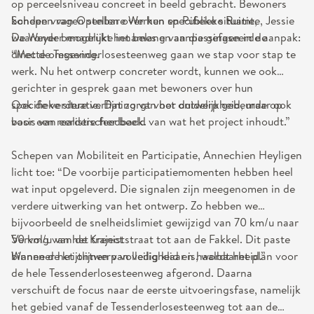
op perceelsniveau concreet in beeld gebracht. Bewoners
konden vragen stellen over hun specifieke situatie,
Schepen van Openbare Werken en Publieke Ruimte, Jessie
waaronder mogelijke innames en aanpassingen in de
De Weyer benadrukt het belang van die gefaseerde aanpak:
directe omgeving.
“Met de Tessenderlosesteenweg gaan we stap voor stap te
werk. Nu het ontwerp concreter wordt, kunnen we ook
gerichter in gesprek gaan met bewoners over hun
specifieke situatie. Dat zorgt voor duidelijkheid, maar ook
Ook de verdere verfijning van het ontwerp gebeurde op
voor een realistischer beeld van wat het project inhoudt.”
basis van eerdere feedback.
Schepen van Mobiliteit en Participatie, Annechien Heyligen
licht toe: “De voorbije participatiemomenten hebben heel
wat input opgeleverd. Die signalen zijn meegenomen in de
verdere uitwerking van het ontwerp. Zo hebben we
bijvoorbeeld de snelheidslimiet gewijzigd van 70 km/u naar
50 km/u van de Kreniststraat tot aan de Fakkel. Dit paste
Vervolg van het traject
binnen de krijtlijnen van veiligheid en haalbaarheid.”
Wanneer het ontwerp volledig klaar is, wordt het plan voor
de hele Tessenderlosesteenweg afgerond. Daarna
verschuift de focus naar de eerste uitvoeringsfase, namelijk
het gebied vanaf de Tessenderlosesteenweg tot aan de