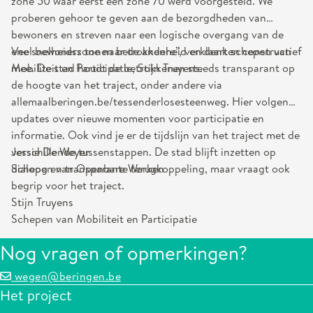
zone 50 waar eerst een zone 70 werd voorgesteld. We
proberen gehoor te geven aan de bezorgdheden van
bewoners en streven naar een logische overgang van de
ene snelheidszone naar de andere”, verklaart schepen van
Veel bewoners tonen betrokkenheid en denken constructief
Mobiliteit en Participatie, Stijn Truyens.
mee. De stad houdt de betrokkenen steeds transparant op
de hoogte van het traject, onder andere via
allemaalberingen.be/tessenderlosesteenweg. Hier volgen
updates over nieuwe momenten voor participatie en
informatie. Ook vind je er de tijdslijn van het traject met de
verschillende tussenstappen. De stad blijft inzetten op
Jessie De Weyer
dialoog en transparante terugkoppeling, maar vraagt ook
Schepen van Openbare Werken
begrip voor het traject.
Stijn Truyens
Schepen van Mobiliteit en Participatie
Nog vragen of opmerkingen?
wegen@beringen.be
Het project