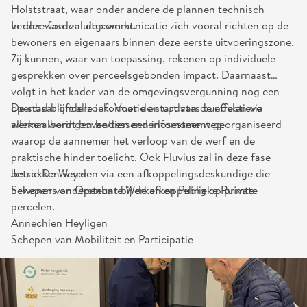
Holststraat, waar onder andere de plannen technisch
verder worden uitgewerkt.
In deze fase zal de communicatie zich vooral richten op de
bewoners en eigenaars binnen deze eerste uitvoeringszone.
Zij kunnen, waar van toepassing, rekenen op individuele
gesprekken over perceelsgebonden impact. Daarnaast
volgt in het kader van de omgevingsvergunning nog een
openbaar onderzoek. Voor de start van de effectieve
De stad blijft alle informatie en updates bundelen via
werken wordt bovendien een infomoment georganiseerd
allemaalberingen.be/tessenderlosesteenweg.
waarop de aannemer het verloop van de werf en de
praktische hinder toelicht. Ook Fluvius zal in deze fase
betrokken worden via een afkoppelingsdeskundige die
Jessie De Weyer
bewoners ondersteunt bij de afkoppeling op private
Schepen van Openbare Werken en Publieke Ruimte
percelen.
Annechien Heyligen
Schepen van Mobiliteit en Participatie